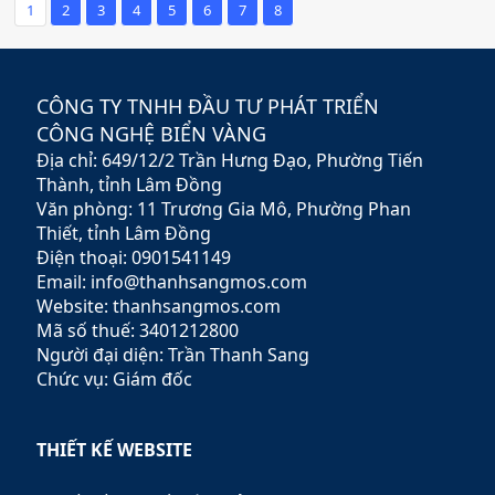
thương hiệu trực tuyến, mà
thương hiệu trực tuyến, mà
1
2
3
4
5
6
7
8
còn là kênh bán hàng,
còn là kênh bán hàng,
marketing và chăm sóc khách
marketing và chăm sóc khách
hàng hiệu quả, giúp doanh
hàng hiệu quả, giúp doanh
nghiệp tiếp cận lượng khách
nghiệp tiếp cận lượng khách
CÔNG TY TNHH ĐẦU TƯ PHÁT TRIỂN
hàng tiềm năng khổng lồ.
hàng tiềm năng khổng lồ.
CÔNG NGHỆ BIỂN VÀNG
Địa chỉ: 649/12/2 Trần Hưng Đạo, Phường Tiến
Thành, tỉnh Lâm Đồng
Văn phòng: 11 Trương Gia Mô, Phường Phan
Thiết, tỉnh Lâm Đồng
Điện thoại: 0901541149
Email: info@thanhsangmos.com
Website: thanhsangmos.com
Mã số thuế: 3401212800
Người đại diện: Trần Thanh Sang
Chức vụ: Giám đốc
THIẾT KẾ WEBSITE