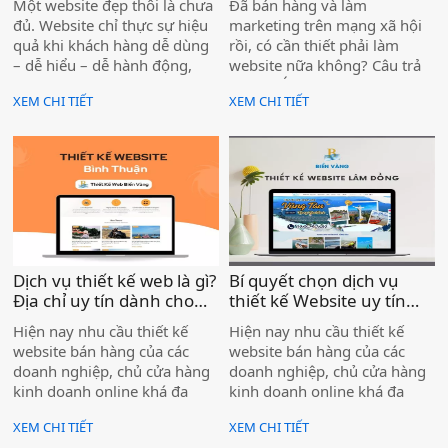
Một website đẹp thôi là chưa
Đã bán hàng và làm
hiện nay )
đủ. Website chỉ thực sự hiệu
marketing trên mạng xã hội
quả khi khách hàng dễ dùng
rồi, có cần thiết phải làm
– dễ hiểu – dễ hành động,
website nữa không? Câu trả
đồng thời thân thiện với
lời là: CÓ – và website ngày
XEM CHI TIẾT
XEM CHI TIẾT
Google để tiếp cận đúng
càng quan trọng hơn
người có nhu cầu.
Dịch vụ thiết kế web là gì?
Bí quyết chọn dịch vụ
Địa chỉ uy tín dành cho
thiết kế Website uy tín
bạn )
cho doanh nghiệp )
Hiện nay nhu cầu thiết kế
Hiện nay nhu cầu thiết kế
website bán hàng của các
website bán hàng của các
doanh nghiệp, chủ cửa hàng
doanh nghiệp, chủ cửa hàng
kinh doanh online khá đa
kinh doanh online khá đa
dạng. Bên cạnh việc tự làm
dạng. Bên cạnh việc tự làm
XEM CHI TIẾT
XEM CHI TIẾT
một trang web bằng chính
một trang web bằng chính