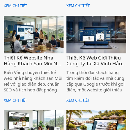
nghiệm, hơn 1.000 dự án tại
nghiệp, homestay, tour du
XEM CHI TIẾT
XEM CHI TIẾT
Lâm Đồng.
lịch khu vực.
Thiết Kế Website Nhà
Thiết Kế Web Giới Thiệu
Hàng Khách Sạn Mũi Né
Công Ty Tại Xã Vĩnh Hảo –
– Chuyên Nghiệp, Chức
Nâng Tầm Thương Hiệu
Biển Vàng chuyên thiết kế
Trong thời đại khách hàng
Năng Đặt Phòng Trực
Doanh Nghiệp )
web nhà hàng khách sạn Mũi
tìm kiếm đối tác và nhà cung
Tuyến Tiện Ích )
Né với giao diện đẹp, chuẩn
cấp qua Google trước khi gọi
SEO và tích hợp đặt phòng
điện, một website giới thiệu
trực tuyến — giúp cơ sở của
công ty chuyên nghiệp không
XEM CHI TIẾT
XEM CHI TIẾT
bạn tiếp cận khách hàng
còn là "có thì tốt" — mà là
ngay từ trang đầu Google.
điều kiện để doanh nghiệp
được tin tưởng và lựa chọn.
Nếu bạn đang kinh doanh tại
xã Vĩnh Hảo mà chưa có