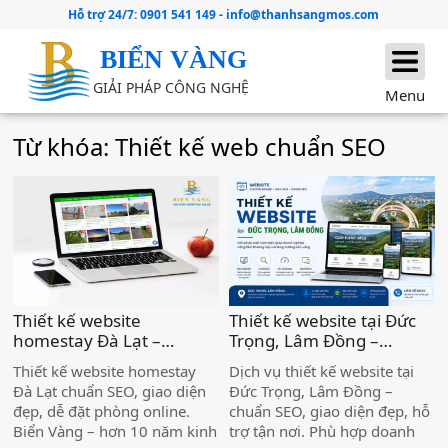
Hỗ trợ 24/7:
0901 541 149
-
info@thanhsangmos.com
BIỂN VÀNG
GIẢI PHÁP CÔNG NGHỆ
Menu
Từ khóa: Thiết kế web chuẩn SEO
Thiết kế website
Thiết kế website tại Đức
homestay Đà Lạt –
Trọng, Lâm Đồng –
Chuẩn SEO, đẹp, hiệu
Chuẩn SEO, Chuyên
Thiết kế website homestay
Dịch vụ thiết kế website tại
quả )
nghiệp )
Đà Lạt chuẩn SEO, giao diện
Đức Trọng, Lâm Đồng –
đẹp, dễ đặt phòng online.
chuẩn SEO, giao diện đẹp, hỗ
Biển Vàng – hơn 10 năm kinh
trợ tận nơi. Phù hợp doanh