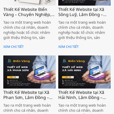
Thiết Kế Website Biển
Thiết Kế Website tại Xã
Vàng – Chuyên Nghiệp,
Sông Luỹ, Lâm Đồng –
Đẹp Mắt, Chuẩn Thương
Đồng Hành Cùng Doanh
Tạo ra một trang web hoàn
Tạo ra một trang web hoàn
Hiệu Tại Xã Lương Sơn -
Nghiệp Chinh Phục Thị
chỉnh cho cá nhân, doanh
chỉnh cho cá nhân, doanh
Lâm Đồng )
Trường Online Cùng Biển
nghiệp hoặc tổ chức nhằm
nghiệp hoặc tổ chức nhằm
Vàng )
giới thiệu thông tin, sản
giới thiệu thông tin, sản
phẩm và dịch vụ đến khách
phẩm và dịch vụ đến khách
XEM CHI TIẾT
XEM CHI TIẾT
hàng trên môi trường
hàng trên môi trường
internet. Một website chuyên
internet. Một website chuyên
nghiệp không chỉ là bộ mặt
nghiệp không chỉ là bộ mặt
thương hiệu trực tuyến, mà
thương hiệu trực tuyến, mà
còn là kênh bán hàng,
còn là kênh bán hàng,
marketing và chăm sóc khách
marketing và chăm sóc khách
hàng hiệu quả, giúp doanh
hàng hiệu quả, giúp doanh
nghiệp tiếp cận lượng khách
nghiệp tiếp cận lượng khách
hàng tiềm năng khổng lồ.
hàng tiềm năng khổng lồ.
Thiết Kế Website tại Xã
Thiết Kế Website tại Xã
Phan Sơn, Lâm Đồng –
Hải Ninh, Lâm Đồng –
Đồng Hành Cùng Doanh
Đồng Hành Cùng Doanh
Tạo ra một trang web hoàn
Tạo ra một trang web hoàn
Nghiệp Chinh Phục Thị
Nghiệp Chinh Phục Thị
chỉnh cho cá nhân, doanh
chỉnh cho cá nhân, doanh
Trường Online Cùng Biển
Trường Online Cùng Biển