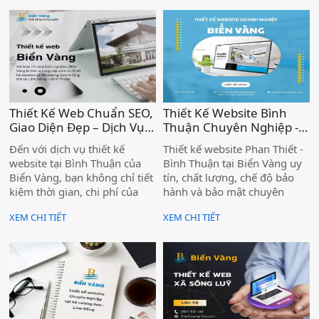
nguồn lực của mình, một số
nguồn lực của mình, một số
doanh nghiệp lựa chọn việc
doanh nghiệp lựa chọn việc
thuê các đơn vị thiết kế
thuê các đơn vị thiết kế
website uy tín trọn gói để tối
website uy tín trọn gói để tối
ưu lợi ích và chi phí.
ưu lợi ích và chi phí.
Thiết Kế Web Chuẩn SEO,
Thiết Kế Website Bình
Giao Diện Đẹp – Dịch Vụ
Thuận Chuyên Nghiệp -
Biển Vàng Bình Thuận )
Biển Vàng Tối Ưu Chuẩn
Đến với dịch vụ thiết kế
Thiết kế website Phan Thiết -
SEO )
website tại Bình Thuận của
Bình Thuận tại Biển Vàng uy
Biển Vàng, bạn không chỉ tiết
tín, chất lượng, chế độ bảo
kiệm thời gian, chi phí của
hành và bảo mật chuyên
doanh nghiệp mà còn nhận
nghiệp. Hệ thống tính năng
XEM CHI TIẾT
XEM CHI TIẾT
được những website chất
website đầy đủ, mang tính
lượng nhất, chuyên nghiệp
ứng dụng cao và phù hợp với
nhất.
từng ngành cụ thể.