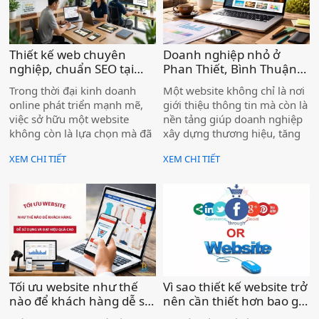
website, hoặc website cũ đã
lỗi thời, bạn đang để đối thủ
vượt lên phía trước mỗi ngày.
Thiết kế web chuyên
Doanh nghiệp nhỏ ở
nghiệp, chuẩn SEO tại
Phan Thiết, Bình Thuận
Lâm Đồng, hiệu quả cho
có cần website không ? )
Trong thời đại kinh doanh
Một website không chỉ là nơi
doanh nghiệp )
online phát triển mạnh mẽ,
giới thiệu thông tin mà còn là
việc sở hữu một website
nền tảng giúp doanh nghiệp
không còn là lựa chọn mà đã
xây dựng thương hiệu, tăng
trở thành yếu tố cần thiết đối
độ uy tín và tiếp cận khách
XEM CHI TIẾT
XEM CHI TIẾT
với mọi doanh nghiệp. Đặc
hàng từ Google. Khi khách
biệt tại Lâm Đồng – nơi có
hàng tìm kiếm dịch vụ và
thế mạnh về du lịch, nông
thấy doanh nghiệp có
nghiệp và dịch vụ – nhu cầu
website rõ ràng, chuyên
xây dựng thương hiệu trên
nghiệp, khả năng liên hệ sẽ
Internet ngày càng tăng cao.
cao hơn rất nhiều.
Tối ưu website như thế
Vì sao thiết kế website trở
nào để khách hàng dễ sử
nên cần thiết hơn bao giờ
dụng và đạt hiệu quả? )
hết cho doanh nghiệp