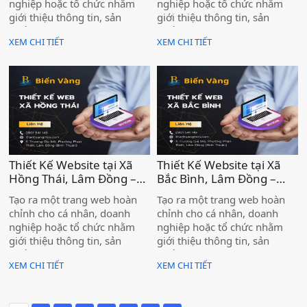
nghiệp hoặc tổ chức nhằm
nghiệp hoặc tổ chức nhằm
Vàng )
Vàng )
giới thiệu thông tin, sản
giới thiệu thông tin, sản
phẩm và dịch vụ đến khách
phẩm và dịch vụ đến khách
XEM CHI TIẾT
XEM CHI TIẾT
hàng trên môi trường
hàng trên môi trường
internet. Một website chuyên
internet. Một website chuyên
nghiệp không chỉ là bộ mặt
nghiệp không chỉ là bộ mặt
thương hiệu trực tuyến, mà
thương hiệu trực tuyến, mà
còn là kênh bán hàng,
còn là kênh bán hàng,
marketing và chăm sóc khách
marketing và chăm sóc khách
hàng hiệu quả, giúp doanh
hàng hiệu quả, giúp doanh
nghiệp tiếp cận lượng khách
nghiệp tiếp cận lượng khách
hàng tiềm năng khổng lồ.
hàng tiềm năng khổng lồ.
Thiết Kế Website tại Xã
Thiết Kế Website tại Xã
Hồng Thái, Lâm Đồng –
Bắc Bình, Lâm Đồng –
Đồng Hành Cùng Doanh
Đồng Hành Cùng Doanh
Tạo ra một trang web hoàn
Tạo ra một trang web hoàn
Nghiệp Chinh Phục Thị
Nghiệp Chinh Phục Thị
chỉnh cho cá nhân, doanh
chỉnh cho cá nhân, doanh
Trường Online Cùng Biển
Trường Online Cùng Biển
nghiệp hoặc tổ chức nhằm
nghiệp hoặc tổ chức nhằm
Vàng )
Vàng )
giới thiệu thông tin, sản
giới thiệu thông tin, sản
phẩm và dịch vụ đến khách
phẩm và dịch vụ đến khách
XEM CHI TIẾT
XEM CHI TIẾT
hàng trên môi trường
hàng trên môi trường
internet. Một website chuyên
internet. Một website chuyên
nghiệp không chỉ là bộ mặt
nghiệp không chỉ là bộ mặt