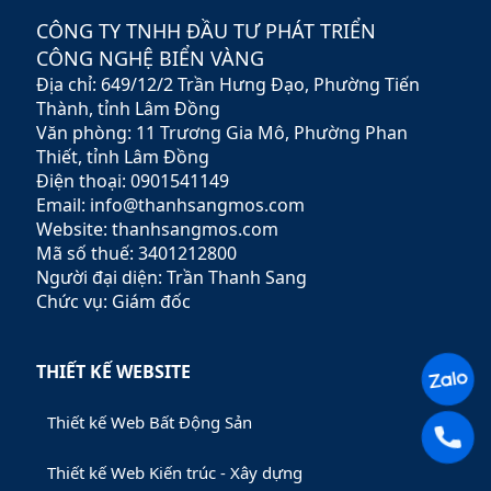
chính vững chắc,
CÔNG TY TNHH ĐẦU TƯ PHÁT TRIỂN
Rubypeace không chỉ cung
CÔNG NGHỆ BIỂN VÀNG
cấp các sản phẩm đa dạng
Địa chỉ: 649/12/2 Trần Hưng Đạo, Phường Tiến
mà còn mang đến các dịch
vụ tư vấn chuyên nghiệp,
Thành, tỉnh Lâm Đồng
giúp khách hàng tối ưu hóa
Văn phòng: 11 Trương Gia Mô, Phường Phan
lợi nhuận và giảm thiểu rủi
Thiết, tỉnh Lâm Đồng
ro.
Điện thoại: 0901541149
Email: info@thanhsangmos.com
Website: thanhsangmos.com
Mã số thuế: 3401212800
Người đại diện: Trần Thanh Sang
Chức vụ: Giám đốc
THIẾT KẾ WEBSITE
Thiết kế Web Bất Động Sản
Thiết kế Web Kiến trúc - Xây dựng