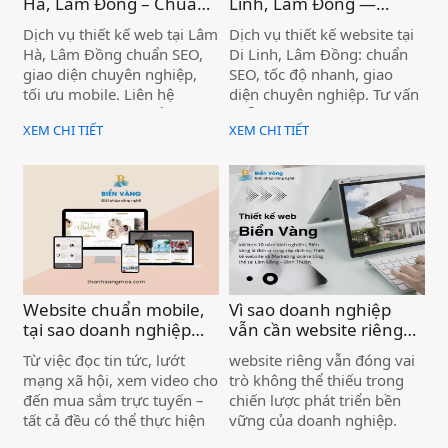
Hà, Lâm Đồng – Chuẩn
Linh, Lâm Đồng —
SEO, Giá Tốt )
Chuẩn SEO, Chuyên
Dịch vụ thiết kế web tại Lâm
Dịch vụ thiết kế website tại
nghiệp )
Hà, Lâm Đồng chuẩn SEO,
Di Linh, Lâm Đồng: chuẩn
giao diện chuyên nghiệp,
SEO, tốc độ nhanh, giao
tối ưu mobile. Liên hệ
diện chuyên nghiệp. Tư vấn
Thanh Sang MOS để được
miễn phí, bàn giao đúng
XEM CHI TIẾT
XEM CHI TIẾT
tư vấn miễn phí ngay hôm
hạn. Liên hệ ngay!
nay.
Website chuẩn mobile,
Vì sao doanh nghiệp
tại sao doanh nghiệp
vẫn cần website riêng
cần quan tâm? Dịch vụ
dù đã có Facebook, Zalo
Từ việc đọc tin tức, lướt
website riêng vẫn đóng vai
thiết kế website chuyên
)
mạng xã hội, xem video cho
trò không thể thiếu trong
nghiệp )
đến mua sắm trực tuyến –
chiến lược phát triển bền
tất cả đều có thể thực hiện
vững của doanh nghiệp.
ngay trên chiếc điện thoại