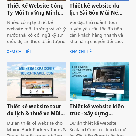
Việt Nam mà còn là minh
2026 từ đầu.
Thiết Kế Website Công
Thiết kế website du
chứng cho năng lực công
Ty Môi Trường Minh
lịch Sài Gòn Mũi Né
nghệ và tư duy UX/UI hiện
Đạt - Lâm Đồng
Tour
Nhiều công ty thiết kế
Với đặc thù ngành tour
đại từ Biển Vàng.
website môi trường và xử lý
tuyến yêu cầu tốc độ tiếp
nước thải có đội ngũ kỹ sư
cận khách hàng nhanh và
giỏi, dự án thực tế ấn tượng
khả năng chuyển đổi cao,
— nhưng website lại sơ sài,
dự án không chỉ được xây
XEM CHI TIẾT
XEM CHI TIẾT
tải chậm, không có trên
dựng như một website giới
Google. Hệ quả là hợp đồng
thiệu thông tin, mà được
B2B bị đối thủ có website
định hướng trở thành một
chuyên nghiệp hơn giành
công cụ hỗ trợ bán hàng
mất, dù năng lực kỹ thuật
thực tế.
của bạn hoàn toàn vượt
trội.
Thiết kế website tour
Thiết kế website kiến
du lịch & thuê xe Mũi
trúc - xây dựng
Né
Sealand Construction
Dự án thiết kế website cho
Dự án thiết kế website
Muine Back Packers Tours &
Sealand Construction là dự
Travel là một trong những
án đầu tiên được triển khai