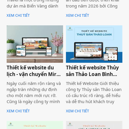
dự án mà Biển Vàng dành
trong năm 2026 bởi Công
rất nhiều tâm huyết để triển
ty Thiết kế Website Biển
XEM CHI TIẾT
XEM CHI TIẾT
khai trọn vẹn cả về giao
Vàng, mang ý nghĩa mở đầu
diện, trải nghiệm người
cho một năm phát triển mới
dùng và hiệu quả vận hành
với định hướng chuyên
thực tế.
nghiệp, bài bản và bền
vững.
Thiết kế website du
Thiết kế website Thủy
lịch - vận chuyển Mira
sản Thảo Loan Bình
tour Mũi Né
Thuận, Lâm Đồng
Ngày cuối năm rộn ràng và
Thiết kế Website Giới thiệu
ngập tràn những dự định
công ty Thủy sản Thảo Loan
cho một năm mới rực rỡ.
có cấu trúc rõ ràng, dễ hiểu
Cũng là ngày công ty mình
và dễ thu hút khách truy
bàn giao dự án thiết kế
cập vào website giúp truyền
XEM CHI TIẾT
XEM CHI TIẾT
website Mira Tour Mũi Né –
tải thông tin hiệu quả. Với
một website chuyên về tour
tone chủ đạo chính là 2
du lịch và thuê xe
màu xanh dương và đỏ làm