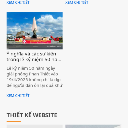
XEM CHI TIẾT
XEM CHI TIẾT
nhỏ gọn.
Ý nghĩa và các sự kiện
trong lễ kỷ niệm 50 năm
ngày giải phóng Phan
Lễ kỷ niệm 50 năm ngày
Thiết (19/4/2025) )
giải phóng Phan Thiết vào
19/4/2025 không chỉ là dịp
để người dân ôn lại quá khứ
hào hùng mà còn là cơ hội
XEM CHI TIẾT
để khẳng định những thành
tựu đã đạt được, hướng tới
một tương lai phát triển bền
vững. Đây cũng là thời điểm
THIẾT KẾ WEBSITE
để thế hệ trẻ thể hiện lòng
biết ơn đối với các anh