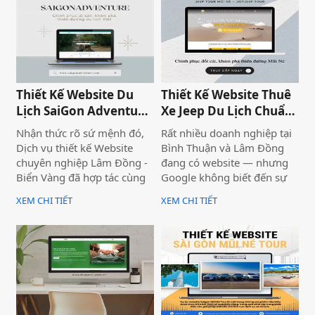
hùng, liệt sĩ đã hy sinh vì
hòa bình và độc lập dân tộc.
Thiết Kế Website Du
Thiết Kế Website Thuê
Lịch SaiGon Adventure
Xe Jeep Du Lịch Chuẩn
- Top tour Saigon
SEO 2026 | JoyJeep
Nhận thức rõ sứ mệnh đó,
Rất nhiều doanh nghiệp tại
Dịch vụ thiết kế Website
Bình Thuận và Lâm Đồng
chuyên nghiệp Lâm Đồng -
đang có website — nhưng
Biển Vàng đã hợp tác cùng
Google không biết đến sự
thương hiệu SaiGon
tồn tại của họ. Không có
XEM CHI TIẾT
XEM CHI TIẾT
Adventure để triển khai dự
khách từ tìm kiếm tự nhiên,
án thiết kế website du lịch
mọi nỗ lực xây dựng nội
cao cấp tại địa chỉ
dung đều trở nên vô nghĩa.
saigonadventure.com. Dự
Vấn đề không nằm ở nội
án không chỉ giúp SaiGon
dung hay thiếu ngân sách
Adventure khẳng định vị
quảng cáo — mà nằm ngay
thế dẫn đầu trong mảng
ở nền tảng: website chưa
tour trải nghiệm Sài Gòn &
được thiết kế chuẩn SEO