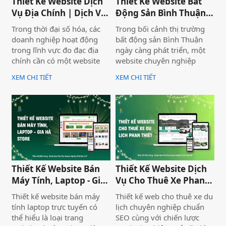
Thiết Kế Website Dịch
Thiết Kế Website Bất
Vụ Địa Chính | Dịch Vụ
Động Sản Bình Thuận
Địa Chính Toàn Quốc
Land
Trong thời đại số hóa, các
Trong bối cảnh thị trường
doanh nghiệp hoạt động
bất động sản Bình Thuận
trong lĩnh vực đo đạc địa
ngày càng phát triển, một
chính cần có một website
website chuyên nghiệp
chuyên nghiệp để nâng cao
không chỉ giúp doanh
XEM CHI TIẾT
XEM CHI TIẾT
uy tín và thu hút khách
nghiệp nâng cao thương
hàng. Thiết Kế Website Biển
hiệu mà còn thu hút khách
Vàng cung cấp giải pháp
hàng tiềm năng. Thiết Kế
thiết kế website đo đạc địa
Website Biển Vàng mang
chính với giao diện hiện đại,
đến giải pháp tối ưu cho
chuẩn SEO và đầy đủ chức
Bình Thuận Land, giúp
năng phục vụ doanh
doanh nghiệp tiếp cận
nghiệp.
khách hàng nhanh chóng,
chuyên nghiệp và hiệu quả.
Thiết Kế Website Bán
Thiết Kế Website Dịch
Máy Tính, Laptop - Gia
Vụ Cho Thuê Xe Phan
Hà Store
Thiết
Thiết kế website bán máy
Thiết kế web cho thuê xe du
tính laptop trực tuyến có
lịch chuyên nghiệp chuẩn
thể hiểu là loại trang
SEO cùng với chiến lược