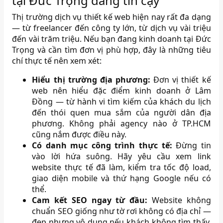
tại Đức Trọng đáng tin cậy
Thị trường dịch vụ thiết kế web hiện nay rất đa dạng
— từ freelancer đến công ty lớn, từ dịch vụ vài triệu
đến vài trăm triệu. Nếu bạn đang kinh doanh tại Đức
Trọng và cần tìm đơn vị phù hợp, đây là những tiêu
chí thực tế nên xem xét:
Hiểu thị trường địa phương:
Đơn vị thiết kế
web nên hiểu đặc điểm kinh doanh ở Lâm
Đồng — từ hành vi tìm kiếm của khách du lịch
đến thói quen mua sắm của người dân địa
phương. Không phải agency nào ở TP.HCM
cũng nắm được điều này.
Có danh mục công trình thực tế:
Đừng tin
vào lời hứa suông. Hãy yêu cầu xem link
website thực tế đã làm, kiểm tra tốc độ load,
giao diện mobile và thứ hạng Google nếu có
thể.
Cam kết SEO ngay từ đầu:
Website không
chuẩn SEO giống như tờ rơi không có địa chỉ —
đẹp nhưng vô dụng nếu khách không tìm thấy.