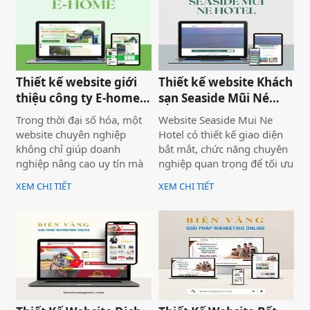
nổi bật lên những nội dung
chính của website.
Thiết kế website giới
Thiết kế website Khách
thiệu công ty E-home
sạn Seaside Mũi Né
Bình Thuận
chuyên nghiệp
Trong thời đại số hóa, một
Website Seaside Mui Ne
website chuyên nghiệp
Hotel có thiết kế giao diện
không chỉ giúp doanh
bắt mắt, chức năng chuyên
nghiệp nâng cao uy tín mà
nghiệp quan trọng để tối ưu
còn là công cụ tiếp cận
trải nghiệm người dùng và
XEM CHI TIẾT
XEM CHI TIẾT
khách hàng hiệu quả. Dịch
hỗ trợ hoạt động kinh
vụ thiết kế website giới
doanh hiệu quả.Một
thiệu công ty mang đến giải
website chuyên nghiệp
pháp tối ưu, giúp doanh
không chỉ giúp bạn tiếp cận
nghiệp thể hiện thương
nhiều khách hàng hơn mà
hiệu một cách ấn tượng và
còn nâng cao uy tín thương
chuyên nghiệp trên môi
hiệu, tạo lợi thế cạnh tranh
trường trực tuyến.
trên thị trường.