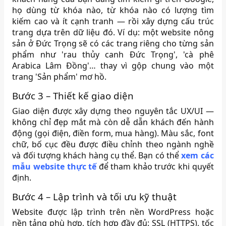
họ dùng từ khóa nào, từ khóa nào có lượng tìm
kiếm cao và ít cạnh tranh — rồi xây dựng cấu trúc
trang dựa trên dữ liệu đó. Ví dụ: một website nông
sản ở Đức Trọng sẽ có các trang riêng cho từng sản
phẩm như 'rau thủy canh Đức Trọng', 'cà phê
Arabica Lâm Đồng'… thay vì gộp chung vào một
trang 'Sản phẩm' mơ hồ.
Bước 3 – Thiết kế giao diện
Giao diện được xây dựng theo nguyên tắc UX/UI —
không chỉ đẹp mắt mà còn dễ dẫn khách đến hành
động (gọi điện, điền form, mua hàng). Màu sắc, font
chữ, bố cục đều được điều chỉnh theo ngành nghề
và đối tượng khách hàng cụ thể. Bạn có thể
xem các
mẫu website thực tế
để tham khảo trước khi quyết
định.
Bước 4 – Lập trình và tối ưu kỹ thuật
Website được lập trình trên nền WordPress hoặc
nền tảng phù hợp, tích hợp đầy đủ: SSL (HTTPS), tốc