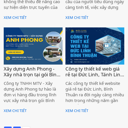
không thể thiếu để nâng cao
cầu của người tiêu dùng ngày
sự hiện diện trực tuyến của
càng tinh tế, việc xây dựng
doanh nghiệp bạn.
một chiến lược marketing
XEM CHI TIẾT
XEM CHI TIẾT
hiệu quả cho mùa bán hàng
Tết Nguyên Đán 2025 trở nên
cấp thiết hơn bao giờ hết.
Xây dựng Anh Phong -
Công ty thiết kế web giá
Xây nhà trọn tại gói Bình
rẻ tại Đức Linh, Tánh Linh
Thuận )
)
Công ty TNHH MTV - Xây
Các công ty thiết kế website
dựng Anh Phong tự hào là
giá rẻ tại Đức Linh, Bình
đơn vị hàng đầu trong lĩnh
Thuận ra đời ngày càng nhiều
vực xây nhà trọn gói Bình
hơn trong những năm gần
Thuận. Chúng tôi mang đến
đây để phục vụ thị trường
XEM CHI TIẾT
XEM CHI TIẾT
dịch vụ chất lượng cao, từ
ngày càng phát triển ở Hàm
khâu thiết kế, thi công cho
Tan. Các chủ doanh nghiệp
đến hoàn thiện, đảm bảo
cũng khá bối rối khi lựa chọn