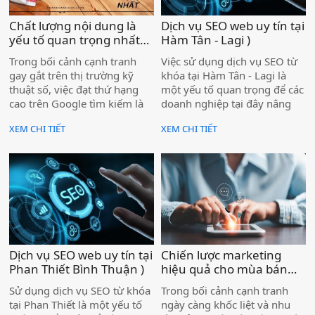
đạt thứ hạng cao trên
Google.
Chất lượng nội dung là
Dịch vụ SEO web uy tín tại
yếu tố quan trọng nhất
Hàm Tân - Lagi )
giúp website tăng hạng
Trong bối cảnh cạnh tranh
Việc sử dụng dịch vụ SEO từ
trong Google tìm kiếm )
gay gắt trên thị trường kỹ
khóa tại Hàm Tân - Lagi là
thuật số, việc đạt thứ hạng
một yếu tố quan trọng để các
cao trên Google tìm kiếm là
doanh nghiệp tại đây nâng
một mục tiêu quan trọng đối
cao sự hiện diện trực tuyến
XEM CHI TIẾT
XEM CHI TIẾT
với bất kỳ website nào. Có
và tiếp cận được nhiều khách
nhiều yếu tố ảnh hưởng đến
hàng hơn.
thứ hạng của một trang web,
bao gồm tối ưu hóa SEO, tốc
độ tải trang, backlink, và trải
nghiệm người dùng. Tuy
nhiên, yếu tố cốt lõi và bền
vững nhất chính là chất
lượng nội dung. Google ngày
Dịch vụ SEO web uy tín tại
Chiến lược marketing
càng ưu tiên nội dung chất
Phan Thiết Bình Thuận )
hiệu quả cho mùa bán
lượng, mang lại giá trị thực
hàng tết nguyên đán
sự cho người dùng, thay vì
Sử dụng dịch vụ SEO từ khóa
Trong bối cảnh cạnh tranh
2025 )
chỉ tập trung vào các yếu tố
tại Phan Thiết là một yếu tố
ngày càng khốc liệt và nhu
kỹ thuật SEO.