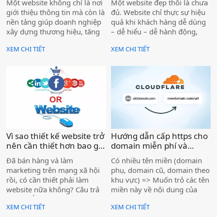
Một website không chỉ là nơi
Một website đẹp thôi là chưa
giới thiệu thông tin mà còn là
đủ. Website chỉ thực sự hiệu
nền tảng giúp doanh nghiệp
quả khi khách hàng dễ dùng
xây dựng thương hiệu, tăng
– dễ hiểu – dễ hành động,
độ uy tín và tiếp cận khách
đồng thời thân thiện với
XEM CHI TIẾT
XEM CHI TIẾT
hàng từ Google. Khi khách
Google để tiếp cận đúng
hàng tìm kiếm dịch vụ và
người có nhu cầu.
thấy doanh nghiệp có
website rõ ràng, chuyên
nghiệp, khả năng liên hệ sẽ
cao hơn rất nhiều.
Vì sao thiết kế website trở
Hướng dẫn cấp https cho
nên cần thiết hơn bao giờ
domain miễn phí và
hết cho doanh nghiệp
redirect đến 1 url bất kỳ
Đã bán hàng và làm
Có nhiều tên miền (domain
hiện nay )
mà không cần thêm
marketing trên mạng xã hội
phụ, domain cũ, domain theo
hosting )
rồi, có cần thiết phải làm
khu vực) => Muốn trỏ các tên
website nữa không? Câu trả
miền này về nội dung của
lời là: CÓ – và website ngày
một website chính, mà không
XEM CHI TIẾT
XEM CHI TIẾT
càng quan trọng hơn
muốn thuê thêm hosting