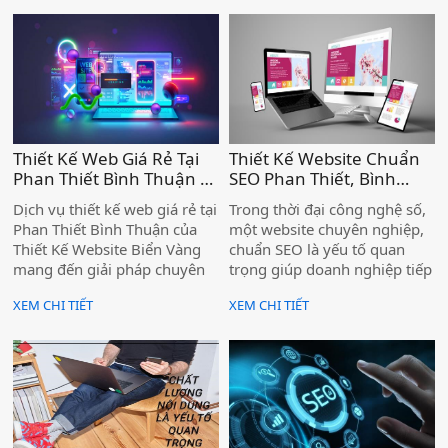
Thiết Kế Web Giá Rẻ Tại
Thiết Kế Website Chuẩn
Phan Thiết Bình Thuận –
SEO Phan Thiết, Bình
Chuẩn SEO, Tối Ưu
Thuận - Biển Vàng )
Dịch vụ thiết kế web giá rẻ tại
Trong thời đại công nghệ số,
Chuyển Đổi )
Phan Thiết Bình Thuận của
một website chuyên nghiệp,
Thiết Kế Website Biển Vàng
chuẩn SEO là yếu tố quan
mang đến giải pháp chuyên
trọng giúp doanh nghiệp tiếp
nghiệp, giúp doanh nghiệp,
cận khách hàng một cách
XEM CHI TIẾT
XEM CHI TIẾT
cá nhân sở hữu website hiện
hiệu quả. Thiết Kế Website
đại, tối ưu SEO và chuyển đổi
Biển Vàng mang đến giải
cao với chi phí hợp lý.
pháp thiết kế website chuẩn
SEO tại Phan Thiết, Bình
Thuận, giúp doanh nghiệp
nâng cao thương hiệu, tối ưu
trải nghiệm người dùng và