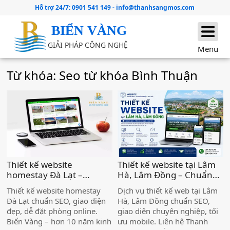
Hỗ trợ 24/7:
0901 541 149
-
info@thanhsangmos.com
BIỂN VÀNG
GIẢI PHÁP CÔNG NGHỆ
Menu
Từ khóa: Seo từ khóa Bình Thuận
Thiết kế website
Thiết kế website tại Lâm
homestay Đà Lạt –
Hà, Lâm Đồng – Chuẩn
Chuẩn SEO, đẹp, hiệu
SEO, Giá Tốt )
Thiết kế website homestay
Dịch vụ thiết kế web tại Lâm
quả )
Đà Lạt chuẩn SEO, giao diện
Hà, Lâm Đồng chuẩn SEO,
đẹp, dễ đặt phòng online.
giao diện chuyên nghiệp, tối
Biển Vàng – hơn 10 năm kinh
ưu mobile. Liên hệ Thanh