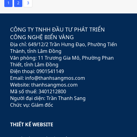
mang lại cho quý khách một
công ty thiết kế website giá
1
2
3
ngôi nhà mơ ước với chi phí
rẻ tại Bình Thuận vì cũng
hợp lý nhất.
không biết các chức năng
nào sẽ là chức năng chính
cần thiết, được khách hàng
CÔNG TY TNHH ĐẦU TƯ PHÁT TRIỂN
đánh giá cao và chức năng
CÔNG NGHỆ BIỂN VÀNG
nào là chức năng nâng cao có
thể từ từ nâng cấp trong thiết
Địa chỉ: 649/12/2 Trần Hưng Đạo, Phường Tiến
kế website.
Thành, tỉnh Lâm Đồng
Văn phòng: 11 Trương Gia Mô, Phường Phan
Thiết, tỉnh Lâm Đồng
Điện thoại: 0901541149
Email: info@thanhsangmos.com
Website: thanhsangmos.com
Mã số thuế: 3401212800
Người đại diện: Trần Thanh Sang
Chức vụ: Giám đốc
THIẾT KẾ WEBSITE