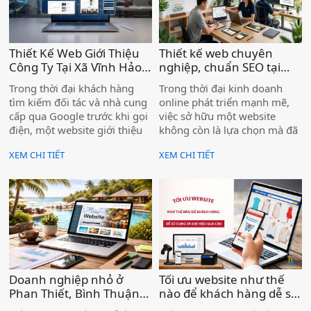
Thiết Kế Web Giới Thiệu
Thiết kế web chuyên
Công Ty Tại Xã Vĩnh Hảo –
nghiệp, chuẩn SEO tại
Nâng Tầm Thương Hiệu
Lâm Đồng, hiệu quả cho
Trong thời đại khách hàng
Trong thời đại kinh doanh
Doanh Nghiệp )
doanh nghiệp )
tìm kiếm đối tác và nhà cung
online phát triển mạnh mẽ,
cấp qua Google trước khi gọi
việc sở hữu một website
điện, một website giới thiệu
không còn là lựa chọn mà đã
công ty chuyên nghiệp không
trở thành yếu tố cần thiết đối
XEM CHI TIẾT
XEM CHI TIẾT
còn là "có thì tốt" — mà là
với mọi doanh nghiệp. Đặc
điều kiện để doanh nghiệp
biệt tại Lâm Đồng – nơi có
được tin tưởng và lựa chọn.
thế mạnh về du lịch, nông
Nếu bạn đang kinh doanh tại
nghiệp và dịch vụ – nhu cầu
xã Vĩnh Hảo mà chưa có
xây dựng thương hiệu trên
website, hoặc website cũ đã
Internet ngày càng tăng cao.
lỗi thời, bạn đang để đối thủ
vượt lên phía trước mỗi ngày.
Doanh nghiệp nhỏ ở
Tối ưu website như thế
Phan Thiết, Bình Thuận
nào để khách hàng dễ sử
có cần website không ? )
dụng và đạt hiệu quả? )