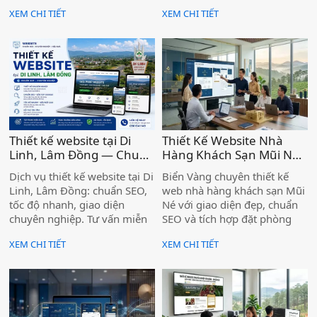
nghiệm, hơn 1.000 dự án tại
Sang MOS để được tư vấn
XEM CHI TIẾT
XEM CHI TIẾT
Lâm Đồng.
miễn phí ngay hôm nay.
Thiết kế website tại Di
Thiết Kế Website Nhà
Linh, Lâm Đồng — Chuẩn
Hàng Khách Sạn Mũi Né
SEO, Chuyên nghiệp )
– Chuyên Nghiệp, Chức
Dịch vụ thiết kế website tại Di
Biển Vàng chuyên thiết kế
Năng Đặt Phòng Trực
Linh, Lâm Đồng: chuẩn SEO,
web nhà hàng khách sạn Mũi
Tuyến Tiện Ích )
tốc độ nhanh, giao diện
Né với giao diện đẹp, chuẩn
chuyên nghiệp. Tư vấn miễn
SEO và tích hợp đặt phòng
phí, bàn giao đúng hạn. Liên
trực tuyến — giúp cơ sở của
XEM CHI TIẾT
XEM CHI TIẾT
hệ ngay!
bạn tiếp cận khách hàng
ngay từ trang đầu Google.