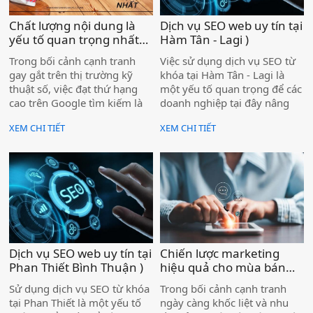
đạt thứ hạng cao trên
Google.
Chất lượng nội dung là
Dịch vụ SEO web uy tín tại
yếu tố quan trọng nhất
Hàm Tân - Lagi )
giúp website tăng hạng
Trong bối cảnh cạnh tranh
Việc sử dụng dịch vụ SEO từ
trong Google tìm kiếm )
gay gắt trên thị trường kỹ
khóa tại Hàm Tân - Lagi là
thuật số, việc đạt thứ hạng
một yếu tố quan trọng để các
cao trên Google tìm kiếm là
doanh nghiệp tại đây nâng
một mục tiêu quan trọng đối
cao sự hiện diện trực tuyến
XEM CHI TIẾT
XEM CHI TIẾT
với bất kỳ website nào. Có
và tiếp cận được nhiều khách
nhiều yếu tố ảnh hưởng đến
hàng hơn.
thứ hạng của một trang web,
bao gồm tối ưu hóa SEO, tốc
độ tải trang, backlink, và trải
nghiệm người dùng. Tuy
nhiên, yếu tố cốt lõi và bền
vững nhất chính là chất
lượng nội dung. Google ngày
Dịch vụ SEO web uy tín tại
Chiến lược marketing
càng ưu tiên nội dung chất
Phan Thiết Bình Thuận )
hiệu quả cho mùa bán
lượng, mang lại giá trị thực
hàng tết nguyên đán
sự cho người dùng, thay vì
Sử dụng dịch vụ SEO từ khóa
Trong bối cảnh cạnh tranh
2025 )
chỉ tập trung vào các yếu tố
tại Phan Thiết là một yếu tố
ngày càng khốc liệt và nhu
kỹ thuật SEO.