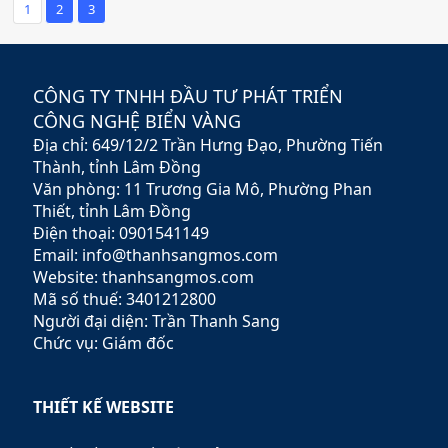
mang lại cho quý khách một
công ty thiết kế website giá
1
2
3
ngôi nhà mơ ước với chi phí
rẻ tại Bình Thuận vì cũng
hợp lý nhất.
không biết các chức năng
nào sẽ là chức năng chính
cần thiết, được khách hàng
CÔNG TY TNHH ĐẦU TƯ PHÁT TRIỂN
đánh giá cao và chức năng
CÔNG NGHỆ BIỂN VÀNG
nào là chức năng nâng cao có
thể từ từ nâng cấp trong thiết
Địa chỉ: 649/12/2 Trần Hưng Đạo, Phường Tiến
kế website.
Thành, tỉnh Lâm Đồng
Văn phòng: 11 Trương Gia Mô, Phường Phan
Thiết, tỉnh Lâm Đồng
Điện thoại: 0901541149
Email: info@thanhsangmos.com
Website: thanhsangmos.com
Mã số thuế: 3401212800
Người đại diện: Trần Thanh Sang
Chức vụ: Giám đốc
THIẾT KẾ WEBSITE