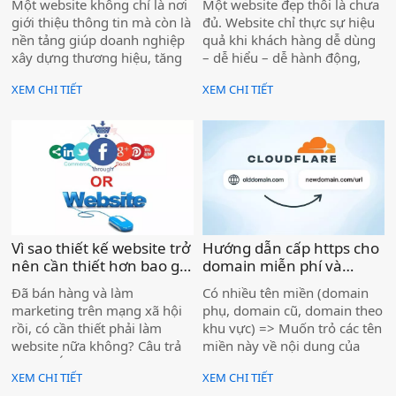
Một website không chỉ là nơi
Một website đẹp thôi là chưa
giới thiệu thông tin mà còn là
đủ. Website chỉ thực sự hiệu
nền tảng giúp doanh nghiệp
quả khi khách hàng dễ dùng
xây dựng thương hiệu, tăng
– dễ hiểu – dễ hành động,
độ uy tín và tiếp cận khách
đồng thời thân thiện với
XEM CHI TIẾT
XEM CHI TIẾT
hàng từ Google. Khi khách
Google để tiếp cận đúng
hàng tìm kiếm dịch vụ và
người có nhu cầu.
thấy doanh nghiệp có
website rõ ràng, chuyên
nghiệp, khả năng liên hệ sẽ
cao hơn rất nhiều.
Vì sao thiết kế website trở
Hướng dẫn cấp https cho
nên cần thiết hơn bao giờ
domain miễn phí và
hết cho doanh nghiệp
redirect đến 1 url bất kỳ
Đã bán hàng và làm
Có nhiều tên miền (domain
hiện nay )
mà không cần thêm
marketing trên mạng xã hội
phụ, domain cũ, domain theo
hosting )
rồi, có cần thiết phải làm
khu vực) => Muốn trỏ các tên
website nữa không? Câu trả
miền này về nội dung của
lời là: CÓ – và website ngày
một website chính, mà không
XEM CHI TIẾT
XEM CHI TIẾT
càng quan trọng hơn
muốn thuê thêm hosting