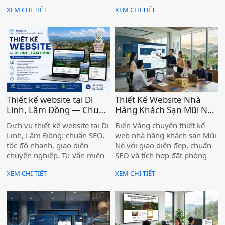
nghiệm, hơn 1.000 dự án tại
Sang MOS để được tư vấn
XEM CHI TIẾT
XEM CHI TIẾT
Lâm Đồng.
miễn phí ngay hôm nay.
Thiết kế website tại Di
Thiết Kế Website Nhà
Linh, Lâm Đồng — Chuẩn
Hàng Khách Sạn Mũi Né
SEO, Chuyên nghiệp )
– Chuyên Nghiệp, Chức
Dịch vụ thiết kế website tại Di
Biển Vàng chuyên thiết kế
Năng Đặt Phòng Trực
Linh, Lâm Đồng: chuẩn SEO,
web nhà hàng khách sạn Mũi
Tuyến Tiện Ích )
tốc độ nhanh, giao diện
Né với giao diện đẹp, chuẩn
chuyên nghiệp. Tư vấn miễn
SEO và tích hợp đặt phòng
phí, bàn giao đúng hạn. Liên
trực tuyến — giúp cơ sở của
XEM CHI TIẾT
XEM CHI TIẾT
hệ ngay!
bạn tiếp cận khách hàng
ngay từ trang đầu Google.