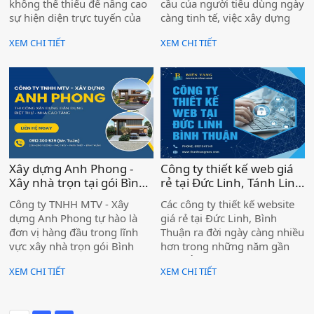
không thể thiếu để nâng cao
cầu của người tiêu dùng ngày
sự hiện diện trực tuyến của
càng tinh tế, việc xây dựng
doanh nghiệp bạn.
một chiến lược marketing
XEM CHI TIẾT
XEM CHI TIẾT
hiệu quả cho mùa bán hàng
Tết Nguyên Đán 2025 trở nên
cấp thiết hơn bao giờ hết.
Xây dựng Anh Phong -
Công ty thiết kế web giá
Xây nhà trọn tại gói Bình
rẻ tại Đức Linh, Tánh Linh
Thuận )
)
Công ty TNHH MTV - Xây
Các công ty thiết kế website
dựng Anh Phong tự hào là
giá rẻ tại Đức Linh, Bình
đơn vị hàng đầu trong lĩnh
Thuận ra đời ngày càng nhiều
vực xây nhà trọn gói Bình
hơn trong những năm gần
Thuận. Chúng tôi mang đến
đây để phục vụ thị trường
XEM CHI TIẾT
XEM CHI TIẾT
dịch vụ chất lượng cao, từ
ngày càng phát triển ở Hàm
khâu thiết kế, thi công cho
Tan. Các chủ doanh nghiệp
đến hoàn thiện, đảm bảo
cũng khá bối rối khi lựa chọn