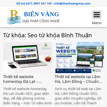
Hỗ trợ 24/7:
0901 541 149
-
info@thanhsangmos.com
BIỂN VÀNG
GIẢI PHÁP CÔNG NGHỆ
Menu
Từ khóa: Seo từ khóa Bình Thuận
Thiết kế website
Thiết kế website tại Lâm
homestay Đà Lạt –
Hà, Lâm Đồng – Chuẩn
Chuẩn SEO, đẹp, hiệu
SEO, Giá Tốt )
Thiết kế website homestay
Dịch vụ thiết kế web tại Lâm
quả )
Đà Lạt chuẩn SEO, giao diện
Hà, Lâm Đồng chuẩn SEO,
đẹp, dễ đặt phòng online.
giao diện chuyên nghiệp, tối
Biển Vàng – hơn 10 năm kinh
ưu mobile. Liên hệ Thanh