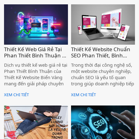
Thiết Kế Web Giá Rẻ Tại
Thiết Kế Website Chuẩn
Phan Thiết Bình Thuận –
SEO Phan Thiết, Bình
Chuẩn SEO, Tối Ưu
Thuận - Biển Vàng )
Dịch vụ thiết kế web giá rẻ tại
Trong thời đại công nghệ số,
Chuyển Đổi )
Phan Thiết Bình Thuận của
một website chuyên nghiệp,
Thiết Kế Website Biển Vàng
chuẩn SEO là yếu tố quan
mang đến giải pháp chuyên
trọng giúp doanh nghiệp tiếp
nghiệp, giúp doanh nghiệp,
cận khách hàng một cách
XEM CHI TIẾT
XEM CHI TIẾT
cá nhân sở hữu website hiện
hiệu quả. Thiết Kế Website
đại, tối ưu SEO và chuyển đổi
Biển Vàng mang đến giải
cao với chi phí hợp lý.
pháp thiết kế website chuẩn
SEO tại Phan Thiết, Bình
Thuận, giúp doanh nghiệp
nâng cao thương hiệu, tối ưu
trải nghiệm người dùng và