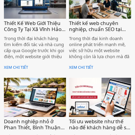
Thiết Kế Web Giới Thiệu
Thiết kế web chuyên
Công Ty Tại Xã Vĩnh Hảo –
nghiệp, chuẩn SEO tại
Nâng Tầm Thương Hiệu
Lâm Đồng, hiệu quả cho
Trong thời đại khách hàng
Trong thời đại kinh doanh
Doanh Nghiệp )
doanh nghiệp )
tìm kiếm đối tác và nhà cung
online phát triển mạnh mẽ,
cấp qua Google trước khi gọi
việc sở hữu một website
điện, một website giới thiệu
không còn là lựa chọn mà đã
công ty chuyên nghiệp không
trở thành yếu tố cần thiết đối
XEM CHI TIẾT
XEM CHI TIẾT
còn là "có thì tốt" — mà là
với mọi doanh nghiệp. Đặc
điều kiện để doanh nghiệp
biệt tại Lâm Đồng – nơi có
được tin tưởng và lựa chọn.
thế mạnh về du lịch, nông
Nếu bạn đang kinh doanh tại
nghiệp và dịch vụ – nhu cầu
xã Vĩnh Hảo mà chưa có
xây dựng thương hiệu trên
website, hoặc website cũ đã
Internet ngày càng tăng cao.
lỗi thời, bạn đang để đối thủ
vượt lên phía trước mỗi ngày.
Doanh nghiệp nhỏ ở
Tối ưu website như thế
Phan Thiết, Bình Thuận
nào để khách hàng dễ sử
có cần website không ? )
dụng và đạt hiệu quả? )