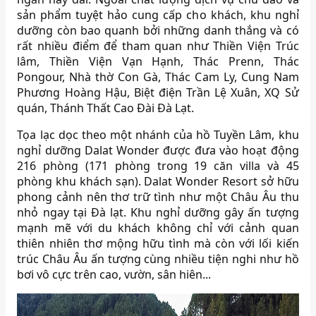
sản phẩm tuyệt hảo cung cấp cho khách, khu nghỉ
dưỡng còn bao quanh bởi những danh thắng và có
rất nhiều điểm để tham quan như Thiền Viện Trúc
lâm, Thiền Viện Vạn Hạnh, Thác Prenn, Thác
Pongour, Nhà thờ Con Gà, Thác Cam Ly, Cung Nam
Phương Hoàng Hậu, Biệt điện Trần Lệ Xuân, XQ Sử
quán, Thánh Thất Cao Đài Đà Lạt.
Tọa lạc dọc theo một nhánh của hồ Tuyền Lâm, khu
nghỉ dưỡng Dalat Wonder được đưa vào hoạt động
216 phòng (171 phòng trong 19 căn villa và 45
phòng khu khách sạn). Dalat Wonder Resort sở hữu
phong cảnh nên thơ trữ tình như một Châu Âu thu
nhỏ ngay tại Đà lạt. Khu nghỉ dưỡng gây ấn tượng
mạnh mẽ với du khách không chỉ với cảnh quan
thiên nhiên thơ mộng hữu tình mà còn với lối kiến
trúc Châu Âu ấn tượng cùng nhiều tiện nghi như hồ
bơi vô cực trên cao, vườn, sân hiên...