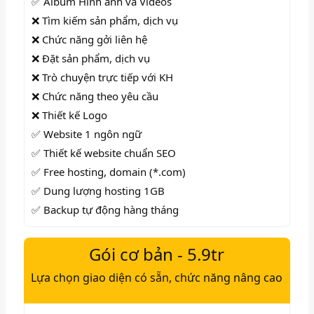
✅ Album Hình ảnh và Videos
❌ Tìm kiếm sản phẩm, dịch vụ
❌ Chức năng gởi liên hệ
❌ Đặt sản phẩm, dịch vụ
❌ Trò chuyện trực tiếp với KH
❌ Chức năng theo yêu cầu
❌ Thiết kế Logo
✅ Website 1 ngôn ngữ
✅ Thiết kế website chuẩn SEO
✅ Free hosting, domain (*.com)
✅ Dung lượng hosting 1GB
✅ Backup tự động hàng tháng
Gói cơ bản - 5.9tr
Lựa chọn giao diện có sẵn, chức năng nâng cao