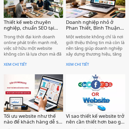
website, hoặc website cũ đã
lỗi thời, bạn đang để đối thủ
vượt lên phía trước mỗi ngày.
Thiết kế web chuyên
Doanh nghiệp nhỏ ở
nghiệp, chuẩn SEO tại
Phan Thiết, Bình Thuận
Lâm Đồng, hiệu quả cho
có cần website không ? )
Trong thời đại kinh doanh
Một website không chỉ là nơi
doanh nghiệp )
online phát triển mạnh mẽ,
giới thiệu thông tin mà còn là
việc sở hữu một website
nền tảng giúp doanh nghiệp
không còn là lựa chọn mà đã
xây dựng thương hiệu, tăng
trở thành yếu tố cần thiết đối
độ uy tín và tiếp cận khách
XEM CHI TIẾT
XEM CHI TIẾT
với mọi doanh nghiệp. Đặc
hàng từ Google. Khi khách
biệt tại Lâm Đồng – nơi có
hàng tìm kiếm dịch vụ và
thế mạnh về du lịch, nông
thấy doanh nghiệp có
nghiệp và dịch vụ – nhu cầu
website rõ ràng, chuyên
xây dựng thương hiệu trên
nghiệp, khả năng liên hệ sẽ
Internet ngày càng tăng cao.
cao hơn rất nhiều.
Tối ưu website như thế
Vì sao thiết kế website trở
nào để khách hàng dễ sử
nên cần thiết hơn bao giờ
dụng và đạt hiệu quả? )
hết cho doanh nghiệp