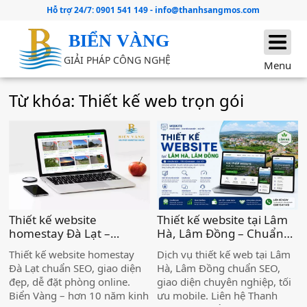
Hỗ trợ 24/7:
0901 541 149
-
info@thanhsangmos.com
BIỂN VÀNG
GIẢI PHÁP CÔNG NGHỆ
Menu
Từ khóa: Thiết kế web trọn gói
Thiết kế website
Thiết kế website tại Lâm
homestay Đà Lạt –
Hà, Lâm Đồng – Chuẩn
Chuẩn SEO, đẹp, hiệu
SEO, Giá Tốt )
Thiết kế website homestay
Dịch vụ thiết kế web tại Lâm
quả )
Đà Lạt chuẩn SEO, giao diện
Hà, Lâm Đồng chuẩn SEO,
đẹp, dễ đặt phòng online.
giao diện chuyên nghiệp, tối
Biển Vàng – hơn 10 năm kinh
ưu mobile. Liên hệ Thanh