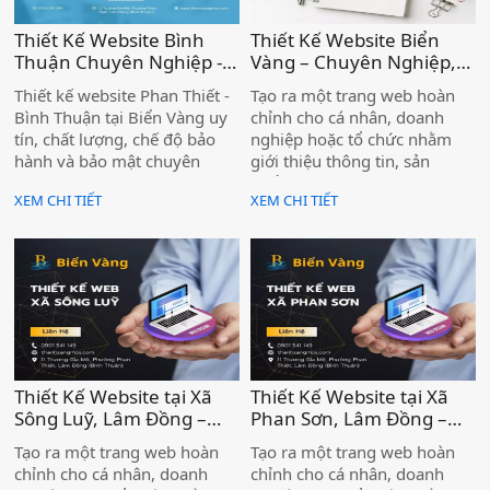
Thiết Kế Website Bình
Thiết Kế Website Biển
Thuận Chuyên Nghiệp -
Vàng – Chuyên Nghiệp,
Biển Vàng Tối Ưu Chuẩn
Đẹp Mắt, Chuẩn Thương
Thiết kế website Phan Thiết -
Tạo ra một trang web hoàn
SEO )
Hiệu Tại Xã Lương Sơn -
Bình Thuận tại Biển Vàng uy
chỉnh cho cá nhân, doanh
Lâm Đồng )
tín, chất lượng, chế độ bảo
nghiệp hoặc tổ chức nhằm
hành và bảo mật chuyên
giới thiệu thông tin, sản
nghiệp. Hệ thống tính năng
phẩm và dịch vụ đến khách
XEM CHI TIẾT
XEM CHI TIẾT
website đầy đủ, mang tính
hàng trên môi trường
ứng dụng cao và phù hợp với
internet. Một website chuyên
từng ngành cụ thể.
nghiệp không chỉ là bộ mặt
thương hiệu trực tuyến, mà
còn là kênh bán hàng,
marketing và chăm sóc khách
hàng hiệu quả, giúp doanh
nghiệp tiếp cận lượng khách
hàng tiềm năng khổng lồ.
Thiết Kế Website tại Xã
Thiết Kế Website tại Xã
Sông Luỹ, Lâm Đồng –
Phan Sơn, Lâm Đồng –
Đồng Hành Cùng Doanh
Đồng Hành Cùng Doanh
Tạo ra một trang web hoàn
Tạo ra một trang web hoàn
Nghiệp Chinh Phục Thị
Nghiệp Chinh Phục Thị
chỉnh cho cá nhân, doanh
chỉnh cho cá nhân, doanh
Trường Online Cùng Biển
Trường Online Cùng Biển