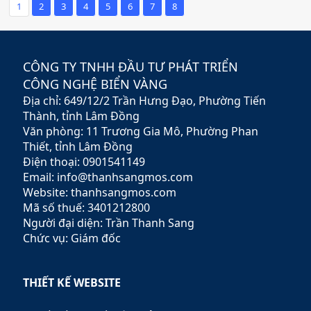
thương hiệu trực tuyến, mà
thương hiệu trực tuyến, mà
1
2
3
4
5
6
7
8
còn là kênh bán hàng,
còn là kênh bán hàng,
marketing và chăm sóc khách
marketing và chăm sóc khách
hàng hiệu quả, giúp doanh
hàng hiệu quả, giúp doanh
nghiệp tiếp cận lượng khách
nghiệp tiếp cận lượng khách
CÔNG TY TNHH ĐẦU TƯ PHÁT TRIỂN
hàng tiềm năng khổng lồ.
hàng tiềm năng khổng lồ.
CÔNG NGHỆ BIỂN VÀNG
Địa chỉ: 649/12/2 Trần Hưng Đạo, Phường Tiến
Thành, tỉnh Lâm Đồng
Văn phòng: 11 Trương Gia Mô, Phường Phan
Thiết, tỉnh Lâm Đồng
Điện thoại: 0901541149
Email: info@thanhsangmos.com
Website: thanhsangmos.com
Mã số thuế: 3401212800
Người đại diện: Trần Thanh Sang
Chức vụ: Giám đốc
THIẾT KẾ WEBSITE