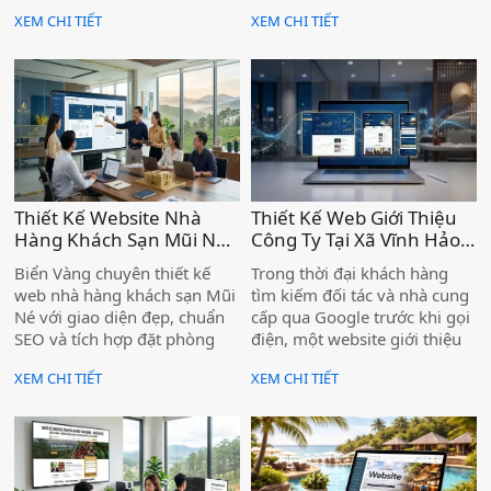
nghiệm, hơn 1.000 dự án tại
Sang MOS để được tư vấn
XEM CHI TIẾT
XEM CHI TIẾT
Lâm Đồng.
miễn phí ngay hôm nay.
Thiết Kế Website Nhà
Thiết Kế Web Giới Thiệu
Hàng Khách Sạn Mũi Né
Công Ty Tại Xã Vĩnh Hảo –
– Chuyên Nghiệp, Chức
Nâng Tầm Thương Hiệu
Biển Vàng chuyên thiết kế
Trong thời đại khách hàng
Năng Đặt Phòng Trực
Doanh Nghiệp )
web nhà hàng khách sạn Mũi
tìm kiếm đối tác và nhà cung
Tuyến Tiện Ích )
Né với giao diện đẹp, chuẩn
cấp qua Google trước khi gọi
SEO và tích hợp đặt phòng
điện, một website giới thiệu
trực tuyến — giúp cơ sở của
công ty chuyên nghiệp không
XEM CHI TIẾT
XEM CHI TIẾT
bạn tiếp cận khách hàng
còn là "có thì tốt" — mà là
ngay từ trang đầu Google.
điều kiện để doanh nghiệp
được tin tưởng và lựa chọn.
Nếu bạn đang kinh doanh tại
xã Vĩnh Hảo mà chưa có