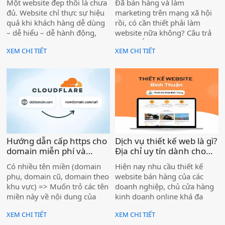
Một website đẹp thôi là chưa
Đã bán hàng và làm
hiện nay )
đủ. Website chỉ thực sự hiệu
marketing trên mạng xã hội
quả khi khách hàng dễ dùng
rồi, có cần thiết phải làm
– dễ hiểu – dễ hành động,
website nữa không? Câu trả
đồng thời thân thiện với
lời là: CÓ – và website ngày
XEM CHI TIẾT
XEM CHI TIẾT
Google để tiếp cận đúng
càng quan trọng hơn
người có nhu cầu.
Hướng dẫn cấp https cho
Dịch vụ thiết kế web là gì?
domain miễn phí và
Địa chỉ uy tín dành cho
redirect đến 1 url bất kỳ
bạn )
Có nhiều tên miền (domain
Hiện nay nhu cầu thiết kế
mà không cần thêm
phụ, domain cũ, domain theo
website bán hàng của các
hosting )
khu vực) => Muốn trỏ các tên
doanh nghiệp, chủ cửa hàng
miền này về nội dung của
kinh doanh online khá đa
một website chính, mà không
dạng. Bên cạnh việc tự làm
XEM CHI TIẾT
XEM CHI TIẾT
muốn thuê thêm hosting
một trang web bằng chính