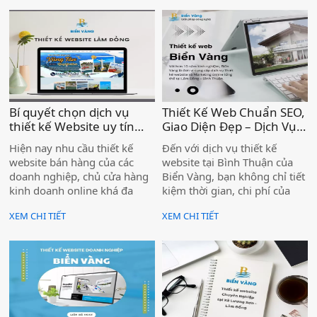
nguồn lực của mình, một số
doanh nghiệp lựa chọn việc
thuê các đơn vị thiết kế
website uy tín trọn gói để tối
ưu lợi ích và chi phí.
Bí quyết chọn dịch vụ
Thiết Kế Web Chuẩn SEO,
thiết kế Website uy tín
Giao Diện Đẹp – Dịch Vụ
cho doanh nghiệp )
Biển Vàng Bình Thuận )
Hiện nay nhu cầu thiết kế
Đến với dịch vụ thiết kế
website bán hàng của các
website tại Bình Thuận của
doanh nghiệp, chủ cửa hàng
Biển Vàng, bạn không chỉ tiết
kinh doanh online khá đa
kiệm thời gian, chi phí của
dạng. Bên cạnh việc tự làm
doanh nghiệp mà còn nhận
XEM CHI TIẾT
XEM CHI TIẾT
một trang web bằng chính
được những website chất
nguồn lực của mình, một số
lượng nhất, chuyên nghiệp
doanh nghiệp lựa chọn việc
nhất.
thuê các đơn vị thiết kế
website uy tín trọn gói để tối
ưu lợi ích và chi phí.