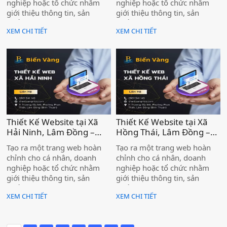
nghiệp hoặc tổ chức nhằm
nghiệp hoặc tổ chức nhằm
Vàng )
Vàng )
giới thiệu thông tin, sản
giới thiệu thông tin, sản
phẩm và dịch vụ đến khách
phẩm và dịch vụ đến khách
XEM CHI TIẾT
XEM CHI TIẾT
hàng trên môi trường
hàng trên môi trường
internet. Một website chuyên
internet. Một website chuyên
nghiệp không chỉ là bộ mặt
nghiệp không chỉ là bộ mặt
thương hiệu trực tuyến, mà
thương hiệu trực tuyến, mà
còn là kênh bán hàng,
còn là kênh bán hàng,
marketing và chăm sóc khách
marketing và chăm sóc khách
hàng hiệu quả, giúp doanh
hàng hiệu quả, giúp doanh
nghiệp tiếp cận lượng khách
nghiệp tiếp cận lượng khách
hàng tiềm năng khổng lồ.
hàng tiềm năng khổng lồ.
Thiết Kế Website tại Xã
Thiết Kế Website tại Xã
Hải Ninh, Lâm Đồng –
Hồng Thái, Lâm Đồng –
Đồng Hành Cùng Doanh
Đồng Hành Cùng Doanh
Tạo ra một trang web hoàn
Tạo ra một trang web hoàn
Nghiệp Chinh Phục Thị
Nghiệp Chinh Phục Thị
chỉnh cho cá nhân, doanh
chỉnh cho cá nhân, doanh
Trường Online Cùng Biển
Trường Online Cùng Biển
nghiệp hoặc tổ chức nhằm
nghiệp hoặc tổ chức nhằm
Vàng )
Vàng )
giới thiệu thông tin, sản
giới thiệu thông tin, sản
phẩm và dịch vụ đến khách
phẩm và dịch vụ đến khách
XEM CHI TIẾT
XEM CHI TIẾT
hàng trên môi trường
hàng trên môi trường
internet. Một website chuyên
internet. Một website chuyên
nghiệp không chỉ là bộ mặt
nghiệp không chỉ là bộ mặt