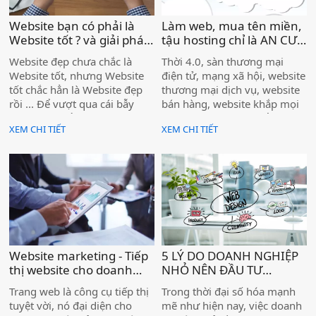
nghiệp bạn tăng trưởng bền
vững trong môi trường trực
Website bạn có phải là
Làm web, mua tên miền,
tuyến.
Website tốt ? và giải pháp
tậu hosting chỉ là AN CƯ
Marketing có thật sự hiệu
thôi ... Bạn nhớ còn LẬP
Website đẹp chưa chắc là
Thời 4.0, sàn thương mại
quả ? )
NGHIỆP nữa nhé ! )
Website tốt, nhưng Website
điện tử, mạng xã hội, website
tốt chắc hẳn là Website đẹp
thương mại dịch vụ, website
rồi ... Để vượt qua cái bẫy
bán hàng, website khắp mọi
cảm tính, Biển Vàng dịch và
nơi đua nhau bùng nổ ... Dù
XEM CHI TIẾT
XEM CHI TIẾT
viết lại bài này từ
Bạn là sếp doanh nghiệp, hay
ReliableSoft[.net], để chúng
tổ chức, hay SME, hoặc một
ta có căn cứ đánh giá Website
doanh nhân; để kinh doanh
là gì, tự ngẫm xem web mình
4.0 hay bán hàng online trên
/ web người ta có phải là web
Internet thành công; yếu tố
tốt hay không nhé ...
quan trọng HÀNG ĐẦU là
BẠN PHẢI SỞ HỮU MỘT
WEBSITE XỊN; và yếu tố quan
trọng HÀNG SAU là BẠN
Website marketing - Tiếp
5 LÝ DO DOANH NGHIỆP
PHẢI QUẢN TRỊ WEBSITE
thị website cho doanh
NHỎ NÊN ĐẦU TƯ
THẬT HIỆU QUẢ & CHUYÊN
nghiệp - Một hướng dẫn
WEBSITE SỚM )
NGHIỆP ...
Trang web là công cụ tiếp thị
Trong thời đại số hóa mạnh
chiến lược hoàn chỉnh )
tuyệt vời, nó đại diện cho
mẽ như hiện nay, việc doanh