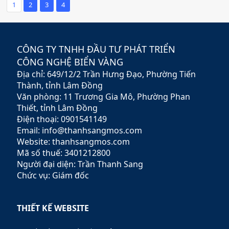
là đơn vị uy tín hàng đầu tại
thiết kế mới nhất để Website
1
2
3
4
Bình Thuận trong lĩnh vực
không trở nên lỗi thời và
thiết kế website và giải pháp
mang lại những trải nghiệm
truyền thông số, đồng hành
thú vị và hấp dẫn hơn đến với
cùng hàng trăm doanh
người dùng.
CÔNG TY TNHH ĐẦU TƯ PHÁT TRIỂN
nghiệp vươn mình mạnh mẽ
CÔNG NGHỆ BIỂN VÀNG
trên thị trường online.
Địa chỉ: 649/12/2 Trần Hưng Đạo, Phường Tiến
Thành, tỉnh Lâm Đồng
Văn phòng: 11 Trương Gia Mô, Phường Phan
Thiết, tỉnh Lâm Đồng
Điện thoại: 0901541149
Email: info@thanhsangmos.com
Website: thanhsangmos.com
Mã số thuế: 3401212800
Người đại diện: Trần Thanh Sang
Chức vụ: Giám đốc
THIẾT KẾ WEBSITE