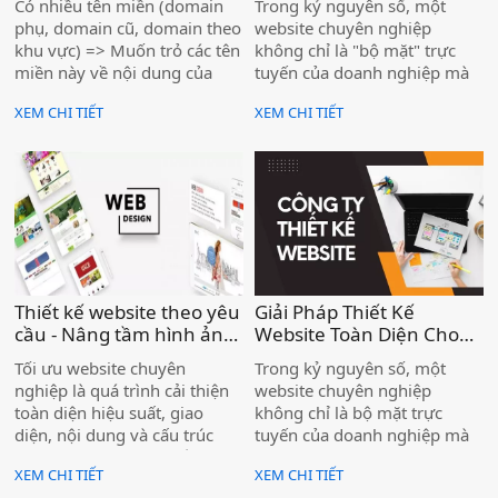
Có nhiều tên miền (domain
Trong kỷ nguyên số, một
mà không cần thêm
Thiết Kế Website Biển
phụ, domain cũ, domain theo
website chuyên nghiệp
hosting )
Vàng )
khu vực) => Muốn trỏ các tên
không chỉ là "bộ mặt" trực
miền này về nội dung của
tuyến của doanh nghiệp mà
một website chính, mà không
còn là công cụ tiếp cận khách
XEM CHI TIẾT
XEM CHI TIẾT
muốn thuê thêm hosting
hàng hiệu quả. Dịch vụ thiết
kế website Biển Vàng tại Lâm
Đồng, Bình Thuận mang đến
giải pháp toàn diện – từ giao
diện hiện đại, tối ưu UX/UI
đến tích hợp tính năng bán
hàng và marketing online
mạnh mẽ, giúp doanh nghiệp
tăng trưởng vượt trội trong
Thiết kế website theo yêu
Giải Pháp Thiết Kế
năm 2025.
cầu - Nâng tầm hình ảnh
Website Toàn Diện Cho
doanh nghiệp 2025 )
Doanh Nghiệp Tại Lâm
Tối ưu website chuyên
Trong kỷ nguyên số, một
Đồng, Bình Thuận – Biển
nghiệp là quá trình cải thiện
website chuyên nghiệp
Vàng 2025 )
toàn diện hiệu suất, giao
không chỉ là bộ mặt trực
diện, nội dung và cấu trúc
tuyến của doanh nghiệp mà
của một trang web nhằm
còn là công cụ tiếp cận khách
XEM CHI TIẾT
XEM CHI TIẾT
nâng cao trải nghiệm người
hàng hiệu quả. Dịch vụ thiết