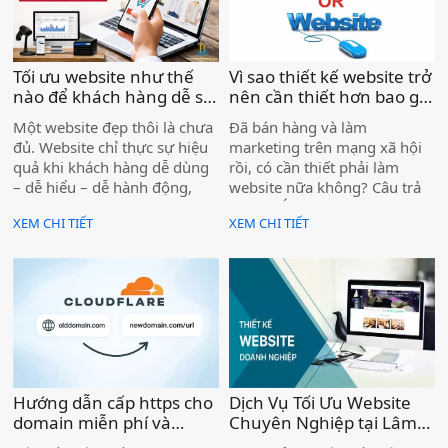
Internet ngày càng tăng cao.
cao hơn rất nhiều.
Tối ưu website như thế
Vì sao thiết kế website trở
nào để khách hàng dễ sử
nên cần thiết hơn bao giờ
dụng và đạt hiệu quả? )
hết cho doanh nghiệp
Một website đẹp thôi là chưa
Đã bán hàng và làm
hiện nay )
đủ. Website chỉ thực sự hiệu
marketing trên mạng xã hội
quả khi khách hàng dễ dùng
rồi, có cần thiết phải làm
– dễ hiểu – dễ hành động,
website nữa không? Câu trả
đồng thời thân thiện với
lời là: CÓ – và website ngày
XEM CHI TIẾT
XEM CHI TIẾT
Google để tiếp cận đúng
càng quan trọng hơn
người có nhu cầu.
Hướng dẫn cấp https cho
Dịch Vụ Tối Ưu Website
domain miễn phí và
Chuyên Nghiệp tại Lâm
redirect đến 1 url bất kỳ
Đồng - Bình Thuận |