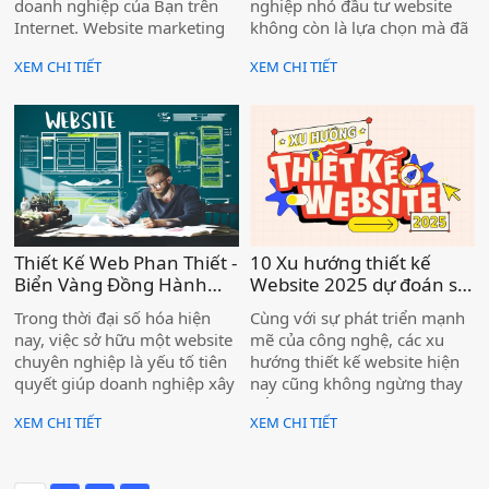
doanh nghiệp của Bạn trên
nghiệp nhỏ đầu tư website
Internet. Website marketing
không còn là lựa chọn mà đã
là một trong những kênh tiếp
trở thành điều tất yếu nếu
XEM CHI TIẾT
XEM CHI TIẾT
thị kỹ thuật số quan trọng
muốn tồn tại và phát triển
nhất, Bạn có thể sử dụng nó
bền vững. Đặc biệt tại khu
('website marketing' hay 'tiếp
vực Phan Thiết, nơi hoạt
thị trang web') để có thêm
động du lịch, dịch vụ và
lưu lượng truy cập, để bán
thương mại phát triển nhanh
được nhiều hàng hơn.
chóng, việc sở hữu một trang
web chuyên nghiệp chính là
bước đệm quan trọng để
doanh nghiệp vươn lên.
Thiết Kế Web Phan Thiết -
10 Xu hướng thiết kế
Biển Vàng Đồng Hành
Website 2025 dự đoán sẽ
Cùng Doanh Nghiệp
làm mưa làm gió )
Trong thời đại số hóa hiện
Cùng với sự phát triển mạnh
Online )
nay, việc sở hữu một website
mẽ của công nghệ, các xu
chuyên nghiệp là yếu tố tiên
hướng thiết kế website hiện
quyết giúp doanh nghiệp xây
nay cũng không ngừng thay
dựng thương hiệu, tiếp cận
đổi qua từng năm. Điều này
XEM CHI TIẾT
XEM CHI TIẾT
khách hàng và phát triển kinh
đòi hỏi các doanh nghiệp và
doanh bền vững. Thiết Kế
các designer phải luôn cập
Web Phan Thiết - Biển Vàng
nhật và bắt kịp xu hướng