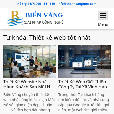
Hỗ trợ 24/7:
0901 541 149
-
info@thanhsangmos.com
BIỂN VÀNG
GIẢI PHÁP CÔNG NGHỆ
Menu
Từ khóa: Thiết kế web tốt nhất
Thiết Kế Website Nhà
Thiết Kế Web Giới Thiệu
Hàng Khách Sạn Mũi Né
Công Ty Tại Xã Vĩnh Hảo –
– Chuyên Nghiệp, Chức
Nâng Tầm Thương Hiệu
Biển Vàng chuyên thiết kế
Trong thời đại khách hàng
Năng Đặt Phòng Trực
Doanh Nghiệp )
web nhà hàng khách sạn Mũi
tìm kiếm đối tác và nhà cung
Tuyến Tiện Ích )
Né với giao diện đẹp, chuẩn
cấp qua Google trước khi gọi
SEO và tích hợp đặt phòng
điện, một website giới thiệu