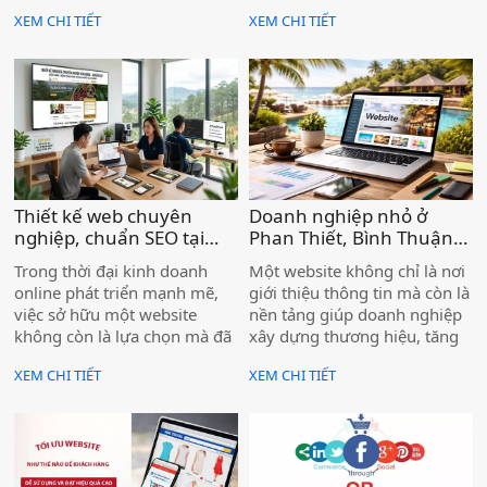
trực tuyến — giúp cơ sở của
công ty chuyên nghiệp không
XEM CHI TIẾT
XEM CHI TIẾT
bạn tiếp cận khách hàng
còn là "có thì tốt" — mà là
ngay từ trang đầu Google.
điều kiện để doanh nghiệp
được tin tưởng và lựa chọn.
Nếu bạn đang kinh doanh tại
xã Vĩnh Hảo mà chưa có
website, hoặc website cũ đã
lỗi thời, bạn đang để đối thủ
vượt lên phía trước mỗi ngày.
Thiết kế web chuyên
Doanh nghiệp nhỏ ở
nghiệp, chuẩn SEO tại
Phan Thiết, Bình Thuận
Lâm Đồng, hiệu quả cho
có cần website không ? )
Trong thời đại kinh doanh
Một website không chỉ là nơi
doanh nghiệp )
online phát triển mạnh mẽ,
giới thiệu thông tin mà còn là
việc sở hữu một website
nền tảng giúp doanh nghiệp
không còn là lựa chọn mà đã
xây dựng thương hiệu, tăng
trở thành yếu tố cần thiết đối
độ uy tín và tiếp cận khách
XEM CHI TIẾT
XEM CHI TIẾT
với mọi doanh nghiệp. Đặc
hàng từ Google. Khi khách
biệt tại Lâm Đồng – nơi có
hàng tìm kiếm dịch vụ và
thế mạnh về du lịch, nông
thấy doanh nghiệp có
nghiệp và dịch vụ – nhu cầu
website rõ ràng, chuyên
xây dựng thương hiệu trên
nghiệp, khả năng liên hệ sẽ