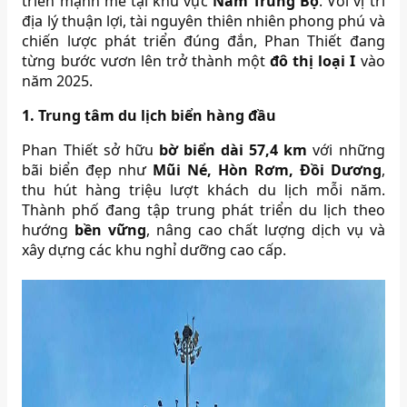
triển mạnh mẽ tại khu vực
Nam Trung Bộ
. Với vị trí
địa lý thuận lợi, tài nguyên thiên nhiên phong phú và
chiến lược phát triển đúng đắn, Phan Thiết đang
từng bước vươn lên trở thành một
đô thị loại I
vào
năm 2025.
1. Trung tâm du lịch biển hàng đầu
Phan Thiết sở hữu
bờ biển dài 57,4 km
với những
bãi biển đẹp như
Mũi Né, Hòn Rơm, Đồi Dương
,
thu hút hàng triệu lượt khách du lịch mỗi năm.
Thành phố đang tập trung phát triển du lịch theo
hướng
bền vững
, nâng cao chất lượng dịch vụ và
xây dựng các khu nghỉ dưỡng cao cấp.