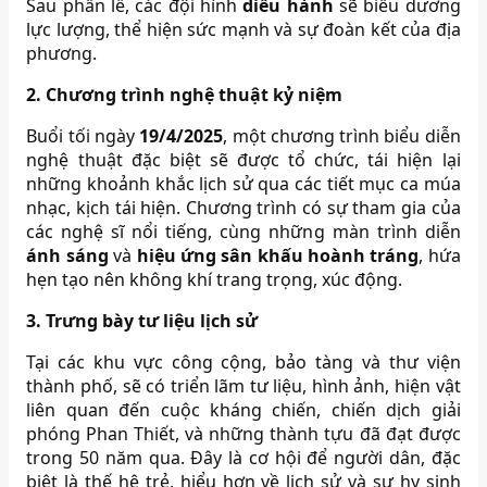
Sau phần lễ, các đội hình
diễu hành
sẽ biểu dương
lực lượng, thể hiện sức mạnh và sự đoàn kết của địa
phương.
2. Chương trình nghệ thuật kỷ niệm
Buổi tối ngày
19/4/2025
, một chương trình biểu diễn
nghệ thuật đặc biệt sẽ được tổ chức, tái hiện lại
những khoảnh khắc lịch sử qua các tiết mục ca múa
nhạc, kịch tái hiện. Chương trình có sự tham gia của
các nghệ sĩ nổi tiếng, cùng những màn trình diễn
ánh sáng
và
hiệu ứng sân khấu hoành tráng
, hứa
hẹn tạo nên không khí trang trọng, xúc động.
3. Trưng bày tư liệu lịch sử
Tại các khu vực công cộng, bảo tàng và thư viện
thành phố, sẽ có triển lãm tư liệu, hình ảnh, hiện vật
liên quan đến cuộc kháng chiến, chiến dịch giải
phóng Phan Thiết, và những thành tựu đã đạt được
trong 50 năm qua. Đây là cơ hội để người dân, đặc
biệt là thế hệ trẻ, hiểu hơn về lịch sử và sự hy sinh