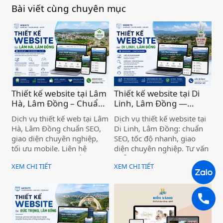
Bài viết cùng chuyên mục
Thiết kế website tại Lâm
Thiết kế website tại Di
Hà, Lâm Đồng – Chuẩn
Linh, Lâm Đồng —
SEO, Giá Tốt )
Chuẩn SEO, Chuyên
Dịch vụ thiết kế web tại Lâm
Dịch vụ thiết kế website tại
nghiệp )
Hà, Lâm Đồng chuẩn SEO,
Di Linh, Lâm Đồng: chuẩn
giao diện chuyên nghiệp,
SEO, tốc độ nhanh, giao
tối ưu mobile. Liên hệ
diện chuyên nghiệp. Tư vấn
Thanh Sang MOS để được
miễn phí, bàn giao đúng
XEM CHI TIẾT
XEM CHI TIẾT
tư vấn miễn phí ngay hôm
hạn. Liên hệ ngay!
nay.