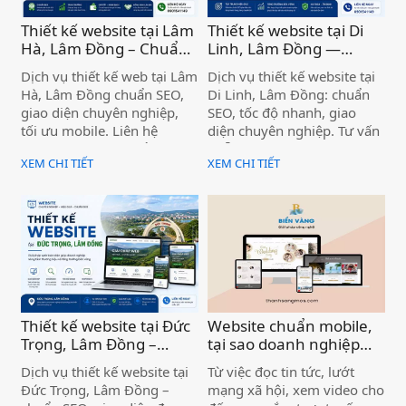
Thiết kế website tại Lâm
Thiết kế website tại Di
Hà, Lâm Đồng – Chuẩn
Linh, Lâm Đồng —
SEO, Giá Tốt )
Chuẩn SEO, Chuyên
Dịch vụ thiết kế web tại Lâm
Dịch vụ thiết kế website tại
nghiệp )
Hà, Lâm Đồng chuẩn SEO,
Di Linh, Lâm Đồng: chuẩn
giao diện chuyên nghiệp,
SEO, tốc độ nhanh, giao
tối ưu mobile. Liên hệ
diện chuyên nghiệp. Tư vấn
Thanh Sang MOS để được
miễn phí, bàn giao đúng
XEM CHI TIẾT
XEM CHI TIẾT
tư vấn miễn phí ngay hôm
hạn. Liên hệ ngay!
nay.
Thiết kế website tại Đức
Website chuẩn mobile,
Trọng, Lâm Đồng –
tại sao doanh nghiệp
Chuẩn SEO, Chuyên
cần quan tâm? Dịch vụ
Dịch vụ thiết kế website tại
Từ việc đọc tin tức, lướt
nghiệp )
thiết kế website chuyên
Đức Trọng, Lâm Đồng –
mạng xã hội, xem video cho
nghiệp )