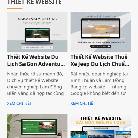
THIẾT KẾ WEBSITE
để thế hệ trẻ thể hiện lòng
biết ơn đối với các anh
hùng, liệt sĩ đã hy sinh vì
hòa bình và độc lập dân tộc.
Thiết Kế Website Du
Thiết Kế Website Thuê
Lịch SaiGon Adventure
Xe Jeep Du Lịch Chuẩn
- Top tour Saigon
SEO 2026 | JoyJeep
Nhận thức rõ sứ mệnh đó,
Rất nhiều doanh nghiệp tại
Dịch vụ thiết kế Website
Bình Thuận và Lâm Đồng
chuyên nghiệp Lâm Đồng -
đang có website — nhưng
Biển Vàng đã hợp tác cùng
Google không biết đến sự
thương hiệu SaiGon
tồn tại của họ. Không có
XEM CHI TIẾT
XEM CHI TIẾT
Adventure để triển khai dự
khách từ tìm kiếm tự nhiên,
án thiết kế website du lịch
mọi nỗ lực xây dựng nội
cao cấp tại địa chỉ
dung đều trở nên vô nghĩa.
saigonadventure.com. Dự
Vấn đề không nằm ở nội
án không chỉ giúp SaiGon
dung hay thiếu ngân sách