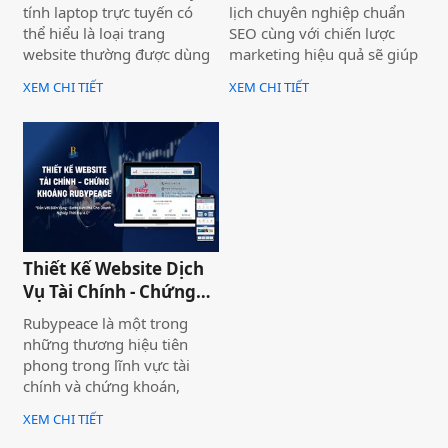
tính laptop trực tuyến có
lịch chuyên nghiệp chuẩn
thể hiểu là loại trang
SEO cùng với chiến lược
website thường được dùng
marketing hiệu quả sẽ giúp
để trưng bày và bán các sản
doanh nghiệp của bạn gia
XEM CHI TIẾT
XEM CHI TIẾT
phẩm laptop đa dạng về
tăng doanh số bán hàng
thương hiệu, mẫu mã, màu
một cách hiệu quả và nhanh
sắc. Một trang web bán
chóng.
laptop trực tuyến có thể
cung cấp hình ảnh của một
thương hiệu hoặc nhiều
thương hiệu và nó giúp cho
khách hàng có cái nhìn chân
thực khách quan hơn, tiếp
Thiết Kế Website Dịch
cận nhiều thông tin hơn về
Vụ Tài Chính - Chứng
sản phẩm mà họ đang lựa
Khoán Rubypeace
Rubypeace là một trong
chọn
những thương hiệu tiên
phong trong lĩnh vực tài
chính và chứng khoán,
mang đến cho khách hàng
XEM CHI TIẾT
giải pháp đầu tư hiệu quả,