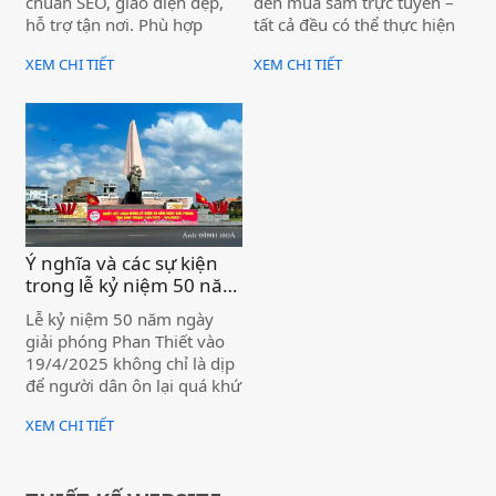
chuẩn SEO, giao diện đẹp,
đến mua sắm trực tuyến –
hỗ trợ tận nơi. Phù hợp
tất cả đều có thể thực hiện
doanh nghiệp, homestay,
ngay trên chiếc điện thoại
XEM CHI TIẾT
XEM CHI TIẾT
tour du lịch khu vực.
nhỏ gọn.
Ý nghĩa và các sự kiện
trong lễ kỷ niệm 50 năm
ngày giải phóng Phan
Lễ kỷ niệm 50 năm ngày
Thiết (19/4/2025) )
giải phóng Phan Thiết vào
19/4/2025 không chỉ là dịp
để người dân ôn lại quá khứ
hào hùng mà còn là cơ hội
XEM CHI TIẾT
để khẳng định những thành
tựu đã đạt được, hướng tới
một tương lai phát triển bền
vững. Đây cũng là thời điểm