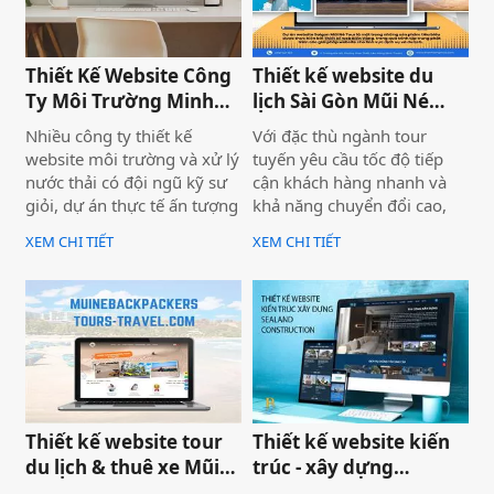
Adventure khẳng định vị
quảng cáo — mà nằm ngay
thế dẫn đầu trong mảng
ở nền tảng: website chưa
tour trải nghiệm Sài Gòn &
được thiết kế chuẩn SEO
Việt Nam mà còn là minh
2026 từ đầu.
Thiết Kế Website Công
Thiết kế website du
chứng cho năng lực công
Ty Môi Trường Minh
lịch Sài Gòn Mũi Né
nghệ và tư duy UX/UI hiện
Đạt - Lâm Đồng
Tour
Nhiều công ty thiết kế
Với đặc thù ngành tour
đại từ Biển Vàng.
website môi trường và xử lý
tuyến yêu cầu tốc độ tiếp
nước thải có đội ngũ kỹ sư
cận khách hàng nhanh và
giỏi, dự án thực tế ấn tượng
khả năng chuyển đổi cao,
— nhưng website lại sơ sài,
dự án không chỉ được xây
XEM CHI TIẾT
XEM CHI TIẾT
tải chậm, không có trên
dựng như một website giới
Google. Hệ quả là hợp đồng
thiệu thông tin, mà được
B2B bị đối thủ có website
định hướng trở thành một
chuyên nghiệp hơn giành
công cụ hỗ trợ bán hàng
mất, dù năng lực kỹ thuật
thực tế.
của bạn hoàn toàn vượt
trội.
Thiết kế website tour
Thiết kế website kiến
du lịch & thuê xe Mũi
trúc - xây dựng
Né
Sealand Construction