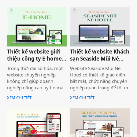
một website chuyên về tour
tone chủ đạo chính là 2
du lịch và thuê xe
màu xanh dương và đỏ làm
nổi bật lên những nội dung
chính của website.
Thiết kế website giới
Thiết kế website Khách
thiệu công ty E-home
sạn Seaside Mũi Né
Bình Thuận
chuyên nghiệp
Trong thời đại số hóa, một
Website Seaside Mui Ne
website chuyên nghiệp
Hotel có thiết kế giao diện
không chỉ giúp doanh
bắt mắt, chức năng chuyên
nghiệp nâng cao uy tín mà
nghiệp quan trọng để tối ưu
còn là công cụ tiếp cận
trải nghiệm người dùng và
XEM CHI TIẾT
XEM CHI TIẾT
khách hàng hiệu quả. Dịch
hỗ trợ hoạt động kinh
vụ thiết kế website giới
doanh hiệu quả.Một
thiệu công ty mang đến giải
website chuyên nghiệp
pháp tối ưu, giúp doanh
không chỉ giúp bạn tiếp cận
nghiệp thể hiện thương
nhiều khách hàng hơn mà
hiệu một cách ấn tượng và
còn nâng cao uy tín thương