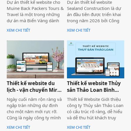
Dự án thiết kế website cho
Dự án thiết kế website
Muine Back Packers Tours &
Sealand Construction là dự
Travel là một trong những
án đầu tiên được triển khai
dự án mà Biển Vàng dành
trong năm 2026 bởi Công
rất nhiều tâm huyết để triển
ty Thiết kế Website Biển
XEM CHI TIẾT
XEM CHI TIẾT
khai trọn vẹn cả về giao
Vàng, mang ý nghĩa mở đầu
diện, trải nghiệm người
cho một năm phát triển mới
dùng và hiệu quả vận hành
với định hướng chuyên
thực tế.
nghiệp, bài bản và bền
vững.
Thiết kế website du
Thiết kế website Thủy
lịch - vận chuyển Mira
sản Thảo Loan Bình
tour Mũi Né
Thuận, Lâm Đồng
Ngày cuối năm rộn ràng và
Thiết kế Website Giới thiệu
ngập tràn những dự định
công ty Thủy sản Thảo Loan
cho một năm mới rực rỡ.
có cấu trúc rõ ràng, dễ hiểu
Cũng là ngày công ty mình
và dễ thu hút khách truy
bàn giao dự án thiết kế
cập vào website giúp truyền
XEM CHI TIẾT
XEM CHI TIẾT
website Mira Tour Mũi Né –
tải thông tin hiệu quả. Với