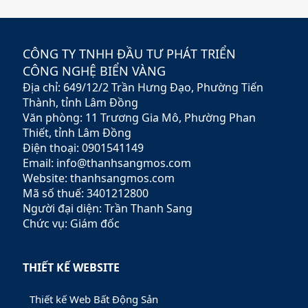
an toàn và minh bạch. Với
sứ mệnh hỗ trợ nhà đầu tư
xây dựng chiến lược tài
chính vững chắc,
CÔNG TY TNHH ĐẦU TƯ PHÁT TRIỂN
Rubypeace không chỉ cung
CÔNG NGHỆ BIỂN VÀNG
cấp các sản phẩm đa dạng
Địa chỉ: 649/12/2 Trần Hưng Đạo, Phường Tiến
mà còn mang đến các dịch
vụ tư vấn chuyên nghiệp,
Thành, tỉnh Lâm Đồng
giúp khách hàng tối ưu hóa
Văn phòng: 11 Trương Gia Mô, Phường Phan
lợi nhuận và giảm thiểu rủi
Thiết, tỉnh Lâm Đồng
ro.
Điện thoại: 0901541149
Email: info@thanhsangmos.com
Website: thanhsangmos.com
Mã số thuế: 3401212800
Người đại diện: Trần Thanh Sang
Chức vụ: Giám đốc
THIẾT KẾ WEBSITE
Thiết kế Web Bất Động Sản