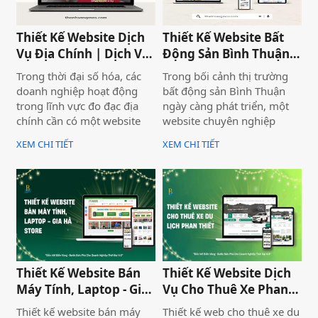
chuyên nghiệp trên môi
hiệu, tạo lợi thế cạnh tranh
trường trực tuyến.
trên thị trường.
Thiết Kế Website Dịch
Thiết Kế Website Bất
Vụ Địa Chính | Dịch Vụ
Động Sản Bình Thuận
Địa Chính Toàn Quốc
Land
Trong thời đại số hóa, các
Trong bối cảnh thị trường
doanh nghiệp hoạt động
bất động sản Bình Thuận
trong lĩnh vực đo đạc địa
ngày càng phát triển, một
chính cần có một website
website chuyên nghiệp
chuyên nghiệp để nâng cao
không chỉ giúp doanh
XEM CHI TIẾT
XEM CHI TIẾT
uy tín và thu hút khách
nghiệp nâng cao thương
hàng. Thiết Kế Website Biển
hiệu mà còn thu hút khách
Vàng cung cấp giải pháp
hàng tiềm năng. Thiết Kế
thiết kế website đo đạc địa
Website Biển Vàng mang
chính với giao diện hiện đại,
đến giải pháp tối ưu cho
chuẩn SEO và đầy đủ chức
Bình Thuận Land, giúp
năng phục vụ doanh
doanh nghiệp tiếp cận
nghiệp.
khách hàng nhanh chóng,
chuyên nghiệp và hiệu quả.
Thiết Kế Website Bán
Thiết Kế Website Dịch
Máy Tính, Laptop - Gia
Vụ Cho Thuê Xe Phan
Hà Store
Thiết
Thiết kế website bán máy
Thiết kế web cho thuê xe du