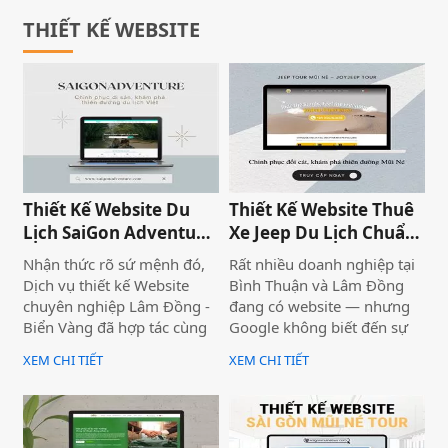
một tương lai phát triển bền
vững. Đây cũng là thời điểm
THIẾT KẾ WEBSITE
để thế hệ trẻ thể hiện lòng
biết ơn đối với các anh
hùng, liệt sĩ đã hy sinh vì
hòa bình và độc lập dân tộc.
Thiết Kế Website Du
Thiết Kế Website Thuê
Lịch SaiGon Adventure
Xe Jeep Du Lịch Chuẩn
- Top tour Saigon
SEO 2026 | JoyJeep
Nhận thức rõ sứ mệnh đó,
Rất nhiều doanh nghiệp tại
Dịch vụ thiết kế Website
Bình Thuận và Lâm Đồng
chuyên nghiệp Lâm Đồng -
đang có website — nhưng
Biển Vàng đã hợp tác cùng
Google không biết đến sự
thương hiệu SaiGon
tồn tại của họ. Không có
XEM CHI TIẾT
XEM CHI TIẾT
Adventure để triển khai dự
khách từ tìm kiếm tự nhiên,
án thiết kế website du lịch
mọi nỗ lực xây dựng nội
cao cấp tại địa chỉ
dung đều trở nên vô nghĩa.
saigonadventure.com. Dự
Vấn đề không nằm ở nội