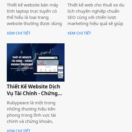
Hà Store
Thiết
Thiết kế website bán máy
Thiết kế web cho thuê xe du
tính laptop trực tuyến có
lịch chuyên nghiệp chuẩn
thể hiểu là loại trang
SEO cùng với chiến lược
website thường được dùng
marketing hiệu quả sẽ giúp
để trưng bày và bán các sản
doanh nghiệp của bạn gia
XEM CHI TIẾT
XEM CHI TIẾT
phẩm laptop đa dạng về
tăng doanh số bán hàng
thương hiệu, mẫu mã, màu
một cách hiệu quả và nhanh
sắc. Một trang web bán
chóng.
laptop trực tuyến có thể
cung cấp hình ảnh của một
thương hiệu hoặc nhiều
thương hiệu và nó giúp cho
khách hàng có cái nhìn chân
thực khách quan hơn, tiếp
Thiết Kế Website Dịch
cận nhiều thông tin hơn về
Vụ Tài Chính - Chứng
sản phẩm mà họ đang lựa
Khoán Rubypeace
Rubypeace là một trong
chọn
những thương hiệu tiên
phong trong lĩnh vực tài
chính và chứng khoán,
mang đến cho khách hàng
XEM CHI TIẾT