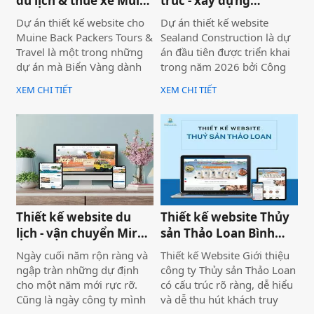
du lịch & thuê xe Mũi
trúc - xây dựng
Né
Sealand Construction
Dự án thiết kế website cho
Dự án thiết kế website
Muine Back Packers Tours &
Sealand Construction là dự
Travel là một trong những
án đầu tiên được triển khai
dự án mà Biển Vàng dành
trong năm 2026 bởi Công
rất nhiều tâm huyết để triển
ty Thiết kế Website Biển
XEM CHI TIẾT
XEM CHI TIẾT
khai trọn vẹn cả về giao
Vàng, mang ý nghĩa mở đầu
diện, trải nghiệm người
cho một năm phát triển mới
dùng và hiệu quả vận hành
với định hướng chuyên
thực tế.
nghiệp, bài bản và bền
vững.
Thiết kế website du
Thiết kế website Thủy
lịch - vận chuyển Mira
sản Thảo Loan Bình
tour Mũi Né
Thuận, Lâm Đồng
Ngày cuối năm rộn ràng và
Thiết kế Website Giới thiệu
ngập tràn những dự định
công ty Thủy sản Thảo Loan
cho một năm mới rực rỡ.
có cấu trúc rõ ràng, dễ hiểu
Cũng là ngày công ty mình
và dễ thu hút khách truy