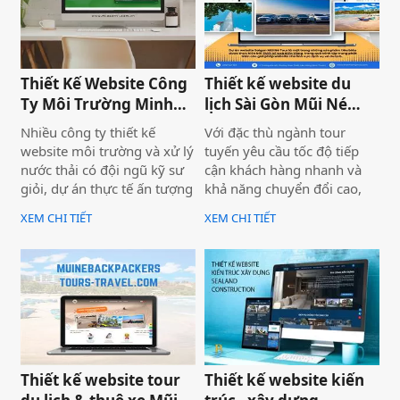
án không chỉ giúp SaiGon
dung hay thiếu ngân sách
Adventure khẳng định vị
quảng cáo — mà nằm ngay
thế dẫn đầu trong mảng
ở nền tảng: website chưa
tour trải nghiệm Sài Gòn &
được thiết kế chuẩn SEO
Việt Nam mà còn là minh
2026 từ đầu.
Thiết Kế Website Công
Thiết kế website du
chứng cho năng lực công
Ty Môi Trường Minh
lịch Sài Gòn Mũi Né
nghệ và tư duy UX/UI hiện
Đạt - Lâm Đồng
Tour
Nhiều công ty thiết kế
Với đặc thù ngành tour
đại từ Biển Vàng.
website môi trường và xử lý
tuyến yêu cầu tốc độ tiếp
nước thải có đội ngũ kỹ sư
cận khách hàng nhanh và
giỏi, dự án thực tế ấn tượng
khả năng chuyển đổi cao,
— nhưng website lại sơ sài,
dự án không chỉ được xây
XEM CHI TIẾT
XEM CHI TIẾT
tải chậm, không có trên
dựng như một website giới
Google. Hệ quả là hợp đồng
thiệu thông tin, mà được
B2B bị đối thủ có website
định hướng trở thành một
chuyên nghiệp hơn giành
công cụ hỗ trợ bán hàng
mất, dù năng lực kỹ thuật
thực tế.
của bạn hoàn toàn vượt
trội.
Thiết kế website tour
Thiết kế website kiến