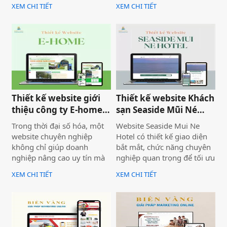
bàn giao dự án thiết kế
cập vào website giúp truyền
XEM CHI TIẾT
XEM CHI TIẾT
website Mira Tour Mũi Né –
tải thông tin hiệu quả. Với
một website chuyên về tour
tone chủ đạo chính là 2
du lịch và thuê xe
màu xanh dương và đỏ làm
nổi bật lên những nội dung
chính của website.
Thiết kế website giới
Thiết kế website Khách
thiệu công ty E-home
sạn Seaside Mũi Né
Bình Thuận
chuyên nghiệp
Trong thời đại số hóa, một
Website Seaside Mui Ne
website chuyên nghiệp
Hotel có thiết kế giao diện
không chỉ giúp doanh
bắt mắt, chức năng chuyên
nghiệp nâng cao uy tín mà
nghiệp quan trọng để tối ưu
còn là công cụ tiếp cận
trải nghiệm người dùng và
XEM CHI TIẾT
XEM CHI TIẾT
khách hàng hiệu quả. Dịch
hỗ trợ hoạt động kinh
vụ thiết kế website giới
doanh hiệu quả.Một
thiệu công ty mang đến giải
website chuyên nghiệp
pháp tối ưu, giúp doanh
không chỉ giúp bạn tiếp cận
nghiệp thể hiện thương
nhiều khách hàng hơn mà