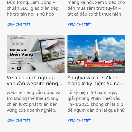
Đức Trọng, Lâm Đồng –
mạng xã hội, xem video cho
nghiệp )
chuẩn SEO, giao diện đẹp,
đến mua sắm trực tuyến –
hỗ trợ tận nơi. Phù hợp
tất cả đều có thể thực hiện
doanh nghiệp, homestay,
ngay trên chiếc điện thoại
XEM CHI TIẾT
XEM CHI TIẾT
tour du lịch khu vực.
nhỏ gọn.
Vì sao doanh nghiệp
Ý nghĩa và các sự kiện
vẫn cần website riêng
trong lễ kỷ niệm 50 năm
dù đã có Facebook, Zalo
ngày giải phóng Phan
website riêng vẫn đóng vai
Lễ kỷ niệm 50 năm ngày
)
Thiết (19/4/2025) )
trò không thể thiếu trong
giải phóng Phan Thiết vào
chiến lược phát triển bền
19/4/2025 không chỉ là dịp
vững của doanh nghiệp.
để người dân ôn lại quá khứ
hào hùng mà còn là cơ hội
XEM CHI TIẾT
XEM CHI TIẾT
để khẳng định những thành
tựu đã đạt được, hướng tới