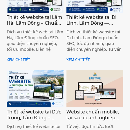
Thiết kế website tại Lâm
Thiết kế website tại Di
Hà, Lâm Đồng – Chuẩn
Linh, Lâm Đồng —
SEO, Giá Tốt )
Chuẩn SEO, Chuyên
Dịch vụ thiết kế web tại Lâm
Dịch vụ thiết kế website tại
nghiệp )
Hà, Lâm Đồng chuẩn SEO,
Di Linh, Lâm Đồng: chuẩn
giao diện chuyên nghiệp,
SEO, tốc độ nhanh, giao
tối ưu mobile. Liên hệ
diện chuyên nghiệp. Tư vấn
Thanh Sang MOS để được
miễn phí, bàn giao đúng
XEM CHI TIẾT
XEM CHI TIẾT
tư vấn miễn phí ngay hôm
hạn. Liên hệ ngay!
nay.
Thiết kế website tại Đức
Website chuẩn mobile,
Trọng, Lâm Đồng –
tại sao doanh nghiệp
Chuẩn SEO, Chuyên
cần quan tâm? Dịch vụ
Dịch vụ thiết kế website tại
Từ việc đọc tin tức, lướt
nghiệp )
thiết kế website chuyên