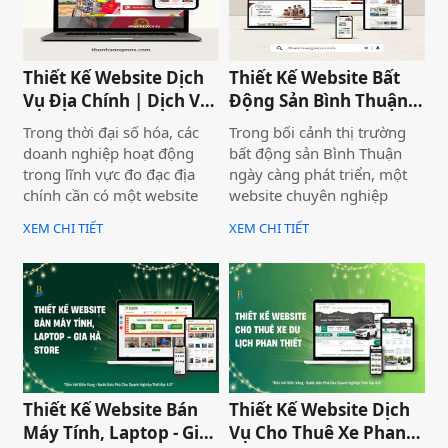
hiệu một cách ấn tượng và
còn nâng cao uy tín thương
chuyên nghiệp trên môi
hiệu, tạo lợi thế cạnh tranh
trường trực tuyến.
trên thị trường.
Thiết Kế Website Dịch
Thiết Kế Website Bất
Vụ Địa Chính | Dịch Vụ
Động Sản Bình Thuận
Địa Chính Toàn Quốc
Land
Trong thời đại số hóa, các
Trong bối cảnh thị trường
doanh nghiệp hoạt động
bất động sản Bình Thuận
trong lĩnh vực đo đạc địa
ngày càng phát triển, một
chính cần có một website
website chuyên nghiệp
chuyên nghiệp để nâng cao
không chỉ giúp doanh
XEM CHI TIẾT
XEM CHI TIẾT
uy tín và thu hút khách
nghiệp nâng cao thương
hàng. Thiết Kế Website Biển
hiệu mà còn thu hút khách
Vàng cung cấp giải pháp
hàng tiềm năng. Thiết Kế
thiết kế website đo đạc địa
Website Biển Vàng mang
chính với giao diện hiện đại,
đến giải pháp tối ưu cho
chuẩn SEO và đầy đủ chức
Bình Thuận Land, giúp
năng phục vụ doanh
doanh nghiệp tiếp cận
nghiệp.
khách hàng nhanh chóng,
chuyên nghiệp và hiệu quả.
Thiết Kế Website Bán
Thiết Kế Website Dịch
Máy Tính, Laptop - Gia
Vụ Cho Thuê Xe Phan