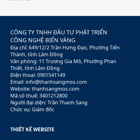
giải pháp đầu tư hiệu quả,
an toàn và minh bạch. Với
sứ mệnh hỗ trợ nhà đầu tư
xây dựng chiến lược tài
chính vững chắc,
CÔNG TY TNHH ĐẦU TƯ PHÁT TRIỂN
Rubypeace không chỉ cung
CÔNG NGHỆ BIỂN VÀNG
cấp các sản phẩm đa dạng
Địa chỉ: 649/12/2 Trần Hưng Đạo, Phường Tiến
mà còn mang đến các dịch
vụ tư vấn chuyên nghiệp,
Thành, tỉnh Lâm Đồng
giúp khách hàng tối ưu hóa
Văn phòng: 11 Trương Gia Mô, Phường Phan
lợi nhuận và giảm thiểu rủi
Thiết, tỉnh Lâm Đồng
ro.
Điện thoại: 0901541149
Email: info@thanhsangmos.com
Website: thanhsangmos.com
Mã số thuế: 3401212800
Người đại diện: Trần Thanh Sang
Chức vụ: Giám đốc
THIẾT KẾ WEBSITE